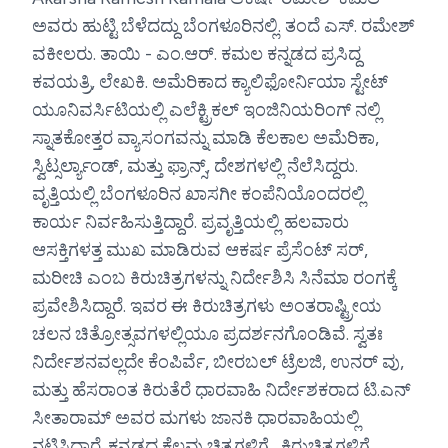
ಅವರು ಹುಟ್ಟಿ ಬೆಳೆದದ್ದು ಬೆಂಗಳೂರಿನಲ್ಲಿ. ತಂದೆ ಎಸ್. ರಮೇಶ್
ವಕೀಲರು. ತಾಯಿ - ಎಂ.ಆರ್. ಕಮಲ ಕನ್ನಡದ ಪ್ರಸಿದ್ದ
ಕವಯತ್ರಿ, ಲೇಖಕಿ. ಅಮೆರಿಕಾದ ಕ್ಯಾಲಿಫೋರ್ನಿಯಾ ಸ್ಟೇಟ್
ಯೂನಿವರ್ಸಿಟಿಯಲ್ಲಿ ಎಲೆಕ್ಟ್ರಿಕಲ್ ಇಂಜಿನಿಯರಿಂಗ್ ನಲ್ಲಿ
ಸ್ನಾತಕೋತ್ತರ ವ್ಯಾಸಂಗವನ್ನು ಮಾಡಿ ಕೆಲಕಾಲ ಅಮೆರಿಕಾ,
ಸ್ವಿಟ್ಸರ್ಲ್ಯಾಂಡ್, ಮತ್ತು ಫ್ರಾನ್ಸ್, ದೇಶಗಳಲ್ಲಿ ನೆಲೆಸಿದ್ದರು.
ವೃತ್ತಿಯಲ್ಲಿ ಬೆಂಗಳೂರಿನ ಖಾಸಗೀ ಕಂಪೆನಿಯೊಂದರಲ್ಲಿ
ಕಾರ್ಯ ನಿರ್ವಹಿಸುತ್ತಿದ್ದಾರೆ. ಪ್ರವೃತ್ತಿಯಲ್ಲಿ ಹಲವಾರು
ಆಸಕ್ತಿಗಳತ್ತ ಮುಖ ಮಾಡಿರುವ ಆಕರ್ಷ ಪ್ರೆಸೆಂಟ್ ಸರ್,
ಮರೀಚಿ ಎಂಬ ಕಿರುಚಿತ್ರಗಳನ್ನು ನಿರ್ದೇಶಿಸಿ ಸಿನೆಮಾ ರಂಗಕ್ಕೆ
ಪ್ರವೇಶಿಸಿದ್ದಾರೆ. ಇವರ ಈ ಕಿರುಚಿತ್ರಗಳು ಅಂತರಾಷ್ಟ್ರೀಯ
ಚಲನ ಚಿತ್ರೋತ್ಸವಗಳಲ್ಲಿಯೂ ಪ್ರದರ್ಶನಗೊಂಡಿವೆ. ಸ್ವತಃ
ನಿರ್ದೇಶನವಲ್ಲದೇ ಕೆಂಪಿರ್ವೆ, ಬೀರಬಲ್ ಟ್ರೆಲಜಿ, ಉನರ್ ವು,
ಮತ್ತು ಹೆಸರಾಂತ ಕಿರುತೆರೆ ಧಾರವಾಹಿ ನಿರ್ದೇಶಕರಾದ ಟಿ.ಎನ್
ಸೀತಾರಾಮ್ ಅವರ ಮಗಳು ಜಾನಕಿ ಧಾರವಾಹಿಯಲ್ಲಿ
ನಟಿಸಿದ್ದಾರೆ. ಕನ್ನಡದ ಕೆಲವು ಚಿತ್ರಗಳಿಗೆ , ಕಿರುಚಿತ್ರಗಳಿಗೆ