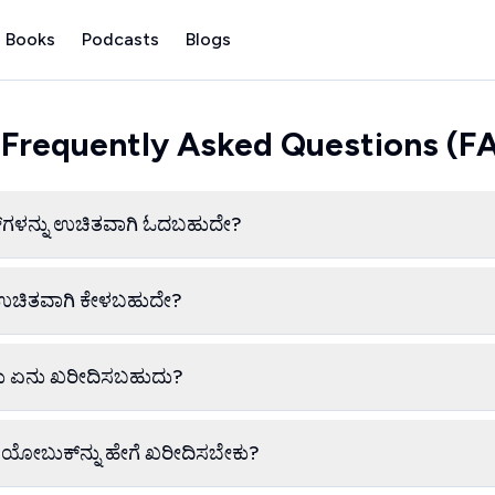
 Books
Podcasts
Blogs
 Frequently Asked Questions (F
ಬ್ಲಾಗ್‌ಗಳನ್ನು ಉಚಿತವಾಗಿ ಓದಬಹುದೇ?
್ನು ಉಚಿತವಾಗಿ ಕೇಳಬಹುದೇ?
 ನಾನು ಏನು ಖರೀದಿಸಬಹುದು?
ಿಯೋಬುಕ್‌ನ್ನು ಹೇಗೆ ಖರೀದಿಸಬೇಕು?