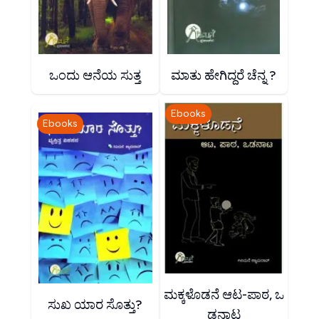
ಒಂದು ಆನೆಯ ಸುತ್ತ
ಮಾತು ಹೇಗಿದ್ದರೆ ಚೆನ್ನ ?
Ebooks
Ebooks
ಮಕ್ಕಳೊಡನೆ ಆಟ-ಪಾಠ, ಒ
ಸುಖ ಯಾರ ಸೊತ್ತು?
ಡನಾಟ