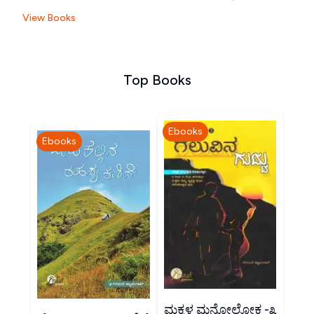
View Books
Top Books
Ebooks
Ebooks
ಮಕ್ಕಳ ಮನೋಲೋಕ -೩