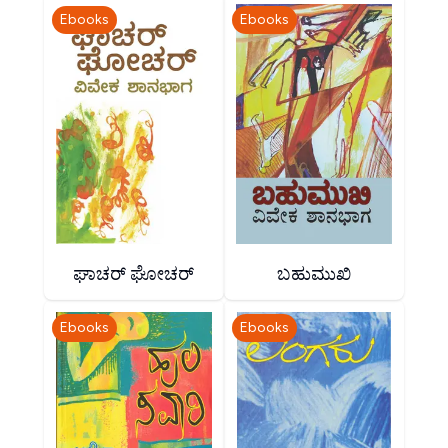
Ebooks
Ebooks
ಘಾಚರ್ ಘೋಚರ್
ಬಹುಮುಖಿ
Ebooks
Ebooks