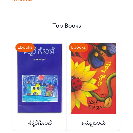
Top Books
Ebooks
Ebooks
ಸಕ್ಕರೆಗೊಂಬೆ
ಇನ್ನೂ ಒಂದು