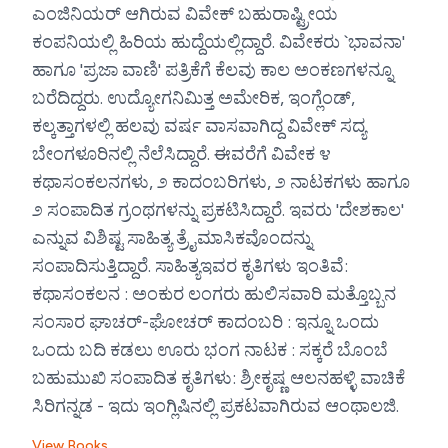
ಎಂಜಿನಿಯರ್ ಆಗಿರುವ ವಿವೇಕ್ ಬಹುರಾಷ್ಟ್ರೀಯ
ಕಂಪನಿಯಲ್ಲಿ ಹಿರಿಯ ಹುದ್ದೆಯಲ್ಲಿದ್ದಾರೆ. ವಿವೇಕರು `ಭಾವನಾ'
ಹಾಗೂ 'ಪ್ರಜಾ ವಾಣಿ' ಪತ್ರಿಕೆಗೆ ಕೆಲವು ಕಾಲ ಅಂಕಣಗಳನ್ನೂ
ಬರೆದಿದ್ದರು. ಉದ್ಯೋಗನಿಮಿತ್ತ ಅಮೇರಿಕ, ಇಂಗ್ಲೆಂಡ್,
ಕಲ್ಕತ್ತಾಗಳಲ್ಲಿ ಹಲವು ವರ್ಷ ವಾಸವಾಗಿದ್ದ ವಿವೇಕ್ ಸದ್ಯ
ಬೇಂಗಳೂರಿನಲ್ಲಿ ನೆಲೆಸಿದ್ದಾರೆ. ಈವರೆಗೆ ವಿವೇಕ ೪
ಕಥಾಸಂಕಲನಗಳು, ೨ ಕಾದಂಬರಿಗಳು, ೨ ನಾಟಕಗಳು ಹಾಗೂ
೨ ಸಂಪಾದಿತ ಗ್ರಂಥಗಳನ್ನು ಪ್ರಕಟಿಸಿದ್ದಾರೆ. ಇವರು 'ದೇಶಕಾಲ'
ಎನ್ನುವ ವಿಶಿಷ್ಟ ಸಾಹಿತ್ಯ ತ್ರೈಮಾಸಿಕವೊಂದನ್ನು
ಸಂಪಾದಿಸುತ್ತಿದ್ದಾರೆ. ಸಾಹಿತ್ಯಇವರ ಕೃತಿಗಳು ಇಂತಿವೆ:
ಕಥಾಸಂಕಲನ : ಅಂಕುರ ಲಂಗರು ಹುಲಿಸವಾರಿ ಮತ್ತೊಬ್ಬನ
ಸಂಸಾರ ಘಾಚರ್-ಘೋಚರ್ ಕಾದಂಬರಿ : ಇನ್ನೂ ಒಂದು
ಒಂದು ಬದಿ ಕಡಲು ಊರು ಭಂಗ ನಾಟಕ : ಸಕ್ಕರೆ ಬೊಂಬೆ
ಬಹುಮುಖಿ ಸಂಪಾದಿತ ಕೃತಿಗಳು: ಶ್ರೀಕೃಷ್ಣ ಆಲನಹಳ್ಳಿ ವಾಚಿಕೆ
ಸಿರಿಗನ್ನಡ - ಇದು ಇಂಗ್ಲಿಷಿನಲ್ಲಿ ಪ್ರಕಟವಾಗಿರುವ ಆಂಥಾಲಜಿ.
View Books