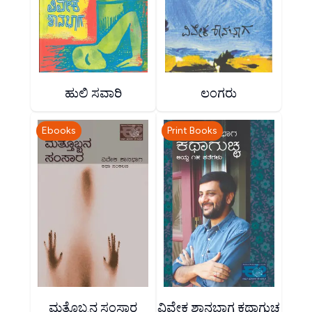
ಹುಲಿ ಸವಾರಿ
ಲಂಗರು
Ebooks
Print Books
ಮತ್ತೊಬ್ಬನ ಸಂಸಾರ
ವಿವೇಕ ಶಾನಭಾಗ ಕಥಾಗುಚ್ಚ