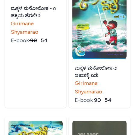
ಮಕ್ಕಳ ಮನೋಲೋಕ - ೧
ಹಕ್ಕಿಯ ಹೆಗಲೇರಿ
Girimane
Shyamarao
E-book
₹
90
₹
54
ಮಕ್ಕಳ ಮನೋಲೋಕ-೨
ಆಕಾಶಕ್ಕೆ ಏಣಿ
Girimane
Shyamarao
E-book
₹
90
₹
54