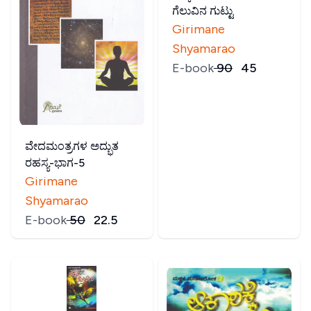
ಗೆಲುವಿನ ಗುಟ್ಟು
Girimane
Shyamarao
E-book
₹
90
₹
45
ವೇದಮಂತ್ರಗಳ ಅದ್ಭುತ
ರಹಸ್ಯ-ಭಾಗ-5
Girimane
Shyamarao
E-book
₹
50
₹
22.5