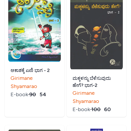
ಆಕಾಶಕ್ಕೆ ಏಣಿ ಭಾಗ - 2
Girimane
ಮಕ್ಕಳನ್ನು ಬೆಳೆಸುವುದು
ಹೇಗೆ? ಭಾಗ-2
Shyamarao
Girimane
E-book
₹
90
₹
54
Shyamarao
E-book
₹
100
₹
60