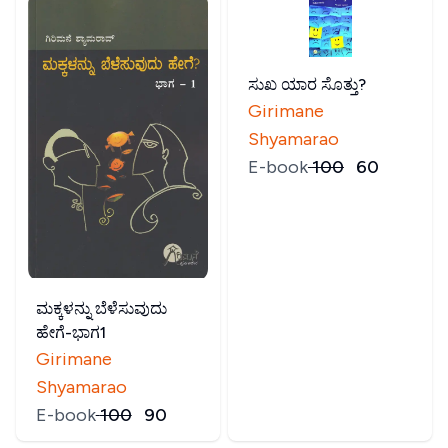
ಸುಖ ಯಾರ ಸೊತ್ತು?
Girimane
Shyamarao
E-book
₹
100
₹
60
ಮಕ್ಕಳನ್ನು ಬೆಳೆಸುವುದು
ಹೇಗೆ-ಭಾಗ1
Girimane
Shyamarao
E-book
₹
100
₹
90