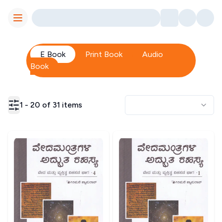
Toggle Menu
E Book
Print Book
Audio
Book
1
-
20
of
31
items