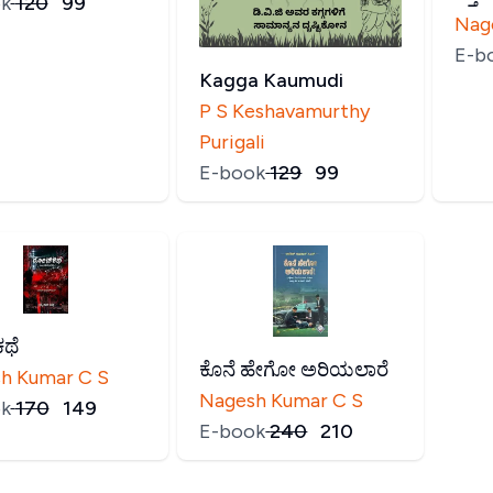
k
₹
120
₹
99
Nag
E-b
Kagga Kaumudi
P S Keshavamurthy
Purigali
E-book
₹
129
₹
99
ಥೆ
ಕೊನೆ ಹೇಗೋ ಅರಿಯಲಾರೆ
h Kumar C S
Nagesh Kumar C S
k
₹
170
₹
149
E-book
₹
240
₹
210