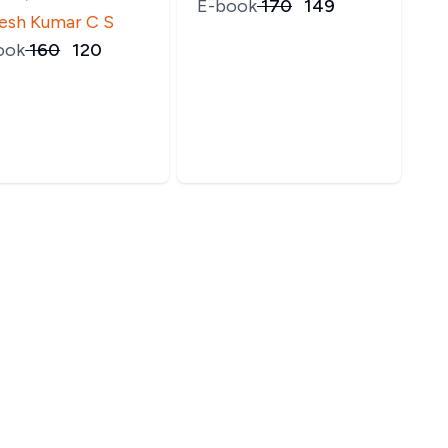
E-book
₹
170
₹
149
esh Kumar C S
ook
₹
160
₹
120