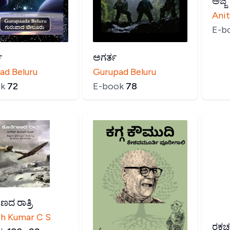
ಅಜ್ಜಿ
Ani
E-b
ಿ
ಅಗರ್ತ
ad Beluru
Gurupad Beluru
k
₹
72
E-book
₹
78
ಣದ ರಾತ್ರಿ
h Kumar C S
ರಕ್