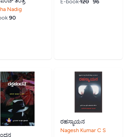
 'ಪಂಚ್'ತಂತ್ರ​
E-book
₹
120
₹
96
tha Nadig
ook
₹
90
ರಹಸ್ಯಾಯನ
Nagesh Kumar C S
ತಚಂದನ