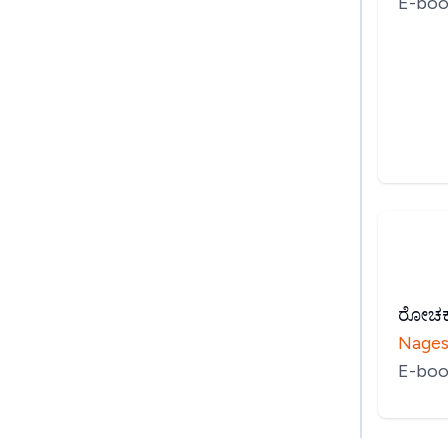
E-boo
ರೋಚಕ
Nages
E-boo