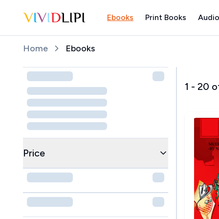
Ebooks
Print Books
Audio
Home
Home
Ebooks
1
-
20
o
Price