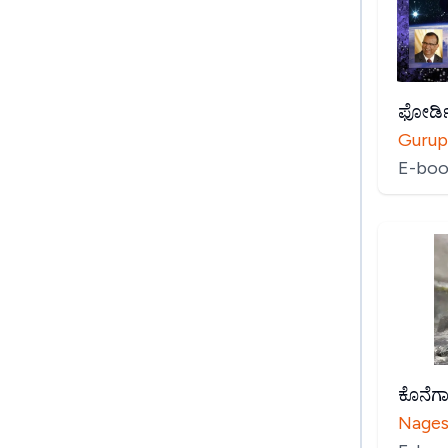
ಫೋರ್ಡ
Gurup
E-boo
ಕೊನೆಗಾ
Nages