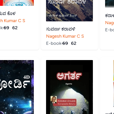
ುವ ಕೊಳ
ಕರಾಳ
h Kumar C S
Nag
k
₹
69
₹
62
ಸುವರ್ಣ ಕರಾವಳಿ
E-b
Nagesh Kumar C S
E-book
₹
69
₹
62