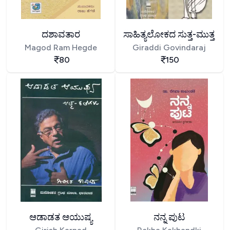
ದಶಾವತಾರ
ಸಾಹಿತ್ಯಲೋಕದ ಸುತ್ತ-ಮುತ್ತ
Magod Ram Hegde
Giraddi Govindaraj
80
150
ಆಡಾಡತ ಆಯುಷ್ಯ
ನನ್ನ ಪುಟ