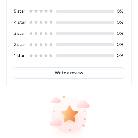
5 star
0
%
4 star
0
%
3 star
0
%
2 star
0
%
1 star
0
%
Write a review