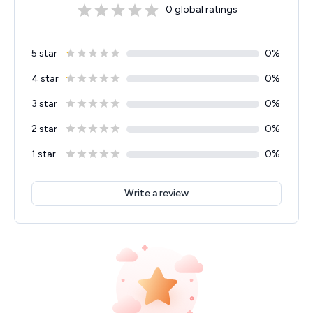
0
global ratings
5 star
0
%
4 star
0
%
3 star
0
%
2 star
0
%
1 star
0
%
Write a review