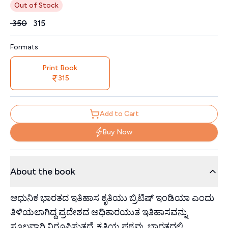
Out of Stock
Price
₹
350
₹
315
Formats
Print Book
315
Add to Cart
Buy Now
About the book
ಆಧುನಿಕ ಭಾರತದ ಇತಿಹಾಸ ಕೃತಿಯು ಬ್ರಿಟಿಷ್ ಇಂಡಿಯಾ ಎಂದು
ತಿಳಿಯಲಾಗಿದ್ದ ಪ್ರದೇಶದ ಅಧಿಕಾರಯುತ ಇತಿಹಾಸವನ್ನು
ಸ್ಥೂಲವಾಗಿ ನಿರೂಪಿಸುತ್ತದೆ. ಕೃತಿಯ ಪಠ್ಯವು, ಭಾರತದಲ್ಲಿ