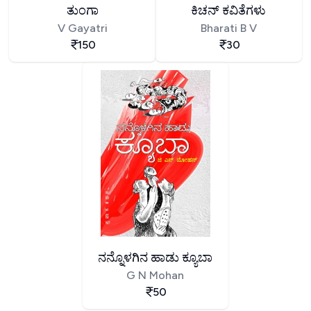
ತುಂಗಾ
ಕಿಚನ್ ಕವಿತೆಗಳು
V Gayatri
Bharati B V
150
30
ನನ್ನೊಳಗಿನ ಹಾಡು ಕ್ಯೂಬಾ
G N Mohan
50