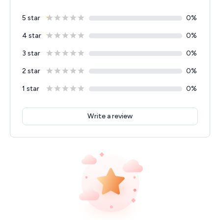
5 star
0
%
4 star
0
%
3 star
0
%
2 star
0
%
1 star
0
%
Write a review