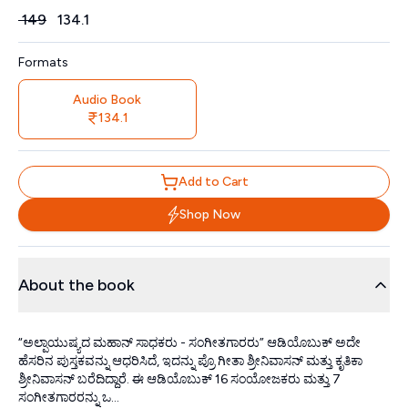
Price
₹
149
₹
134.1
Formats
Audio Book
134.1
Add to Cart
Shop Now
About the book
“ಅಲ್ಪಾಯುಷ್ಯದ ಮಹಾನ್ ಸಾಧಕರು - ಸಂಗೀತಗಾರರು” ಆಡಿಯೊಬುಕ್ ಅದೇ
ಹೆಸರಿನ ಪುಸ್ತಕವನ್ನು ಆಧರಿಸಿದೆ, ಇದನ್ನು ಪ್ರೊ ಗೀತಾ ಶ್ರೀನಿವಾಸನ್ ಮತ್ತು ಕೃತಿಕಾ
ಶ್ರೀನಿವಾಸನ್ ಬರೆದಿದ್ದಾರೆ. ಈ ಆಡಿಯೊಬುಕ್ 16 ಸಂಯೋಜಕರು ಮತ್ತು 7
ಸಂಗೀತಗಾರರನ್ನು ಒ...