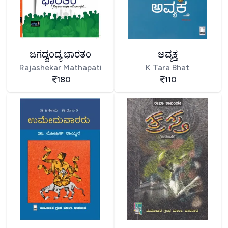
ಜಗದ್ವಂದ್ಯ ಭಾರತಂ
ಅವ್ಯಕ್ತ
Rajashekar Mathapati
K Tara Bhat
180
110