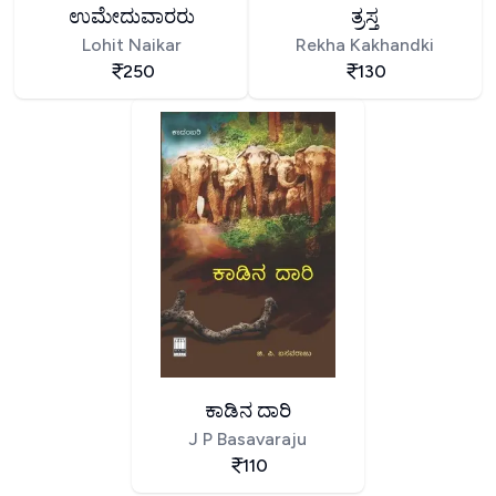
ಉಮೇದುವಾರರು
ತ್ರಸ್ತ
Lohit Naikar
Rekha Kakhandki
250
130
ಕಾಡಿನ ದಾರಿ
J P Basavaraju
110