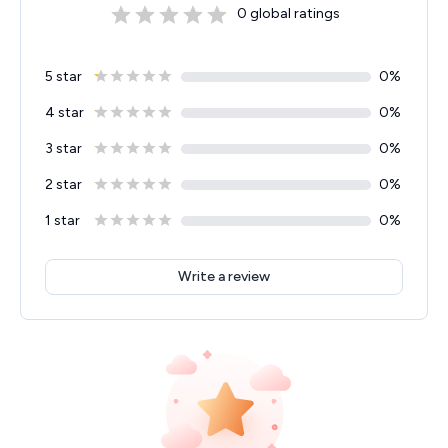
0
global ratings
5 star
0
%
4 star
0
%
3 star
0
%
2 star
0
%
1 star
0
%
Write a review