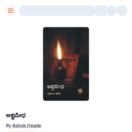
Toggle Menu
ಅಶ್ವಮೇಧ
Contributors
By
Ashok Hegde