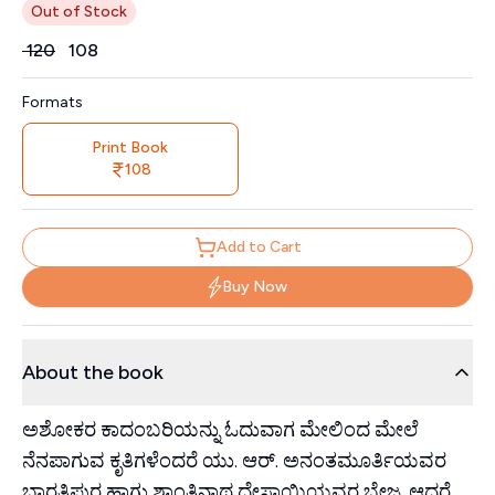
Out of Stock
Price
₹
120
₹
108
Formats
Print Book
108
Add to Cart
Buy Now
About the book
ಅಶೋಕರ ಕಾದಂಬರಿಯನ್ನು ಓದುವಾಗ ಮೇಲಿಂದ ಮೇಲೆ
ನೆನಪಾಗುವ ಕೃತಿಗಳೆಂದರೆ ಯು. ಆರ್. ಅನಂತಮೂರ್ತಿಯವರ
ಭಾರತಿಪುರ ಹಾಗು ಶಾಂತಿನಾಥ ದೇಸಾಯಿಯವರ ಬೇಜ. ಆದರೆ