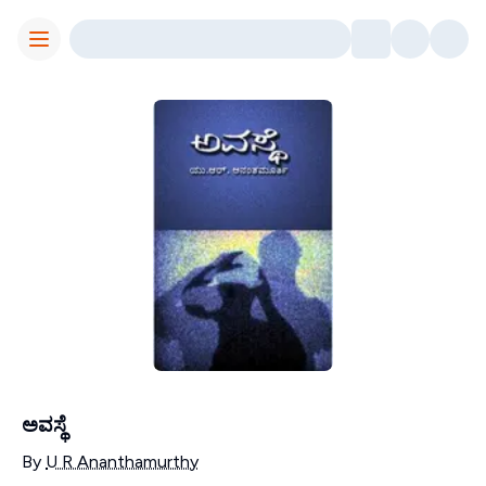
Toggle Menu
ಅವಸ್ಥೆ
Contributors
By
U R Ananthamurthy