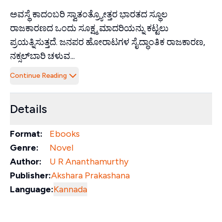
ಅವಸ್ಥೆ ಕಾದಂಬರಿ ಸ್ವಾತಂತ್ರ್ಯೋತ್ತರ ಭಾರತದ ಸ್ಥೂಲ
ರಾಜಕಾರಣದ ಒಂದು ಸೂಕ್ಷ್ಮ ಮಾದರಿಯನ್ನು ಕಟ್ಟಲು
ಪ್ರಯತ್ನಿಸುತ್ತದೆ. ಜನಪರ ಹೋರಾಟಗಳ ಸೈದ್ಧಾಂತಿಕ ರಾಜಕಾರಣ,
ನಕ್ಸಲ್‌ಬಾರಿ ಚಳುವ...
Continue Reading
Details
Format:
Ebooks
Genre:
Novel
Author:
U R Ananthamurthy
Publisher:
Akshara Prakashana
Language:
Kannada