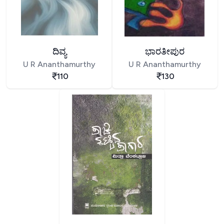
ದಿವ್ಯ
ಭಾರತೀಪುರ
U R Ananthamurthy
U R Ananthamurthy
110
130