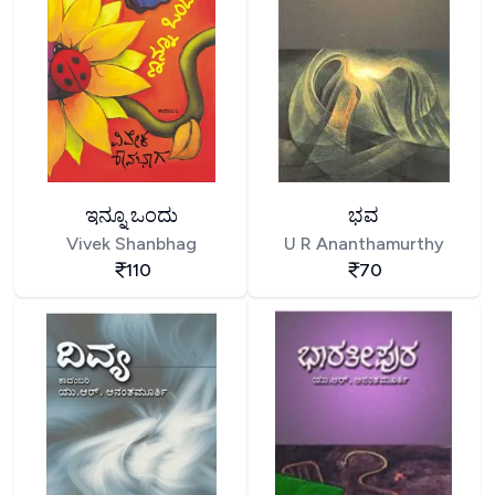
ಇನ್ನೂ ಒಂದು
ಭವ
Vivek Shanbhag
U R Ananthamurthy
110
70