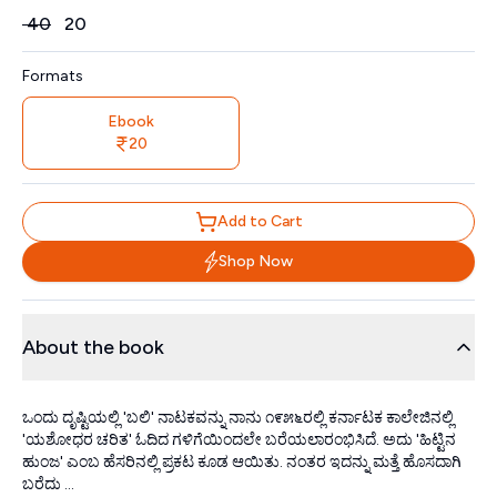
Price
₹
40
₹
20
Formats
Ebook
20
Add to Cart
Shop Now
About the book
ಒಂದು ದೃಷ್ಟಿಯಲ್ಲಿ 'ಬಲಿ' ನಾಟಕವನ್ನು ನಾನು ೧೯೫೬ರಲ್ಲಿ ಕರ್ನಾಟಕ ಕಾಲೇಜಿನಲ್ಲಿ
'ಯಶೋಧರ ಚರಿತ' ಓದಿದ ಗಳಿಗೆಯಿಂದಲೇ ಬರೆಯಲಾರಂಭಿಸಿದೆ. ಅದು 'ಹಿಟ್ಟಿನ
ಹುಂಜ' ಎಂಬ ಹೆಸರಿನಲ್ಲಿ ಪ್ರಕಟ ಕೂಡ ಆಯಿತು. ನಂತರ ಇದನ್ನು ಮತ್ತೆ ಹೊಸದಾಗಿ
ಬರೆದು ...