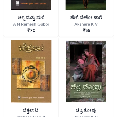
ಅಗ್ನಿ ಮತ್ತು ಮಳೆ
ಹೇಗೆ ಬೇಕೋ ಹಾಗೆ
A N Ramesh Gubbi
Akshara K V
70
55
ಬೆತ್ತಲಾಟ
ಚೆರ್ರಿ ತೋಪು