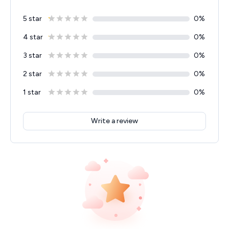
5 star
0
%
4 star
0
%
3 star
0
%
2 star
0
%
1 star
0
%
Write a review