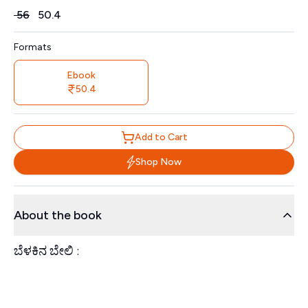
Price
₹
56
₹
50.4
Formats
Ebook
50.4
Add to Cart
Shop Now
About the book
ಬೆಳಕಿನ ಬೇಲಿ :