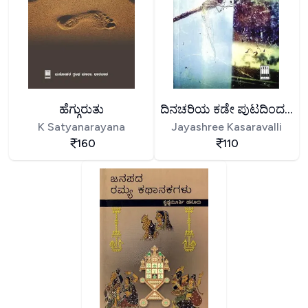
ಹೆಗ್ಗುರುತು
ದಿನಚರಿಯ ಕಡೇ ಪುಟದಿಂದ...
K Satyanarayana
Jayashree Kasaravalli
160
110