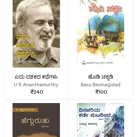
ಐದು ದಶಕದ ಕಥೆಗಳು
ಹೊಡಿ ಚಕ್ಕಡಿ
U R Ananthamurthy
Basu Bevinagidad
240
100