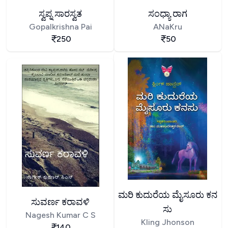
ಸ್ವಪ್ನ ಸಾರಸ್ವತ
ಸಂಧ್ಯಾ ರಾಗ
Gopalkrishna Pai
ANaKru
250
50
ಮರಿ ಕುದುರೆಯ ಮೈಸೂರು ಕನ
ಸುವರ್ಣ ಕರಾವಳಿ
ಸು
Nagesh Kumar C S
Kling Jhonson
140