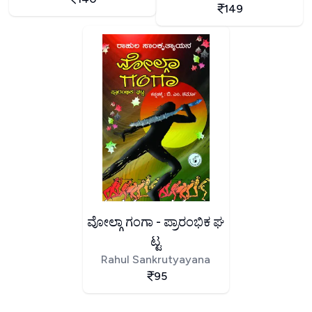
149
ವೋಲ್ಗಾ ಗಂಗಾ - ಪ್ರಾರಂಭಿಕ ಘ
ಟ್ಟ
Rahul Sankrutyayana
95