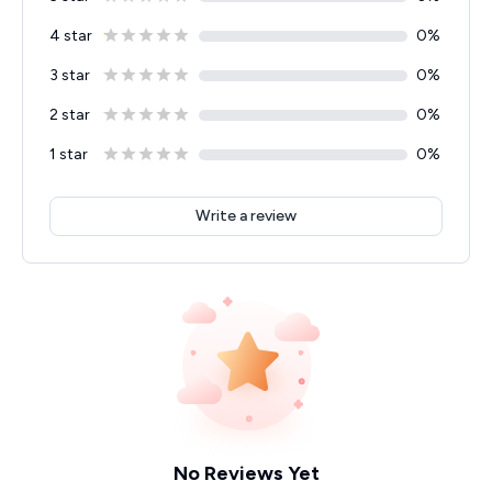
4 star
0
%
3 star
0
%
2 star
0
%
1 star
0
%
Write a review
No Reviews Yet