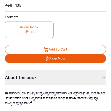
Price
₹
150
₹
135
Formats
Audio Book
135
Add to Cart
Shop Now
About the book
ಈ ಕಾದಂಬರಿಯ ಮುಖ್ಯ ಸೂತ್ರ ಆತ್ಮ ಸನ್ಮಾನವಾಗಿದೆ. ಅದಿಲ್ಲದೆ ಮನುಷ್ಯ ಬದುಕಲಾರ
.ಮತಾಂತರಗೊಂಡ ಒಬ್ಬ ದಲಿತನ ಮಾನಸಿಕ ಸಂಘರ್ಷದ ಈ ಕಾದಂಬರಿವು ಧ್ವನಿ
ಮುದ್ರಿತ ಪುಸ್ತಕವಾಗಿದೆ.