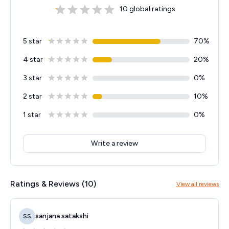
10
global ratings
5 star
70
%
4 star
20
%
3 star
0
%
2 star
10
%
1 star
0
%
Write a review
Ratings & Reviews (
10
)
View all reviews
sanjana satakshi
SS