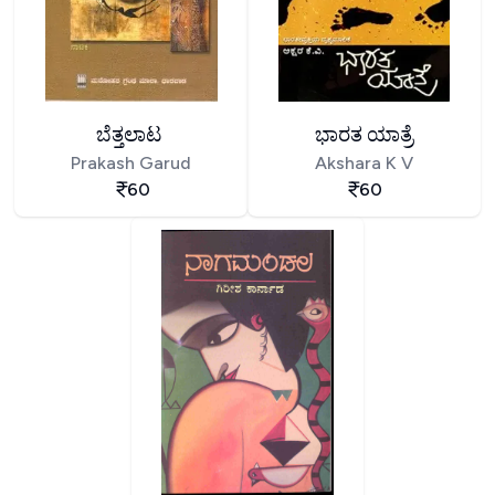
ಬೆತ್ತಲಾಟ
ಭಾರತ ಯಾತ್ರೆ
Prakash Garud
Akshara K V
60
60