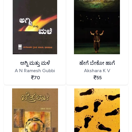
ಅಗ್ನಿ ಮತ್ತು ಮಳೆ
ಹೇಗೆ ಬೇಕೋ ಹಾಗೆ
A N Ramesh Gubbi
Akshara K V
70
55