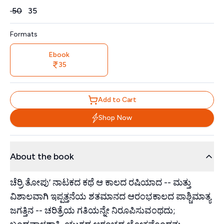
Price
₹
50
₹
35
Formats
Ebook
35
Add to Cart
Shop Now
About the book
ಚೆರ್ರಿ ತೋಪು’ ನಾಟಕದ ಕಥೆ ಆ ಕಾಲದ ರಷಿಯಾದ -- ಮತ್ತು
ವಿಶಾಲವಾಗಿ ಇಪ್ಪತ್ತನೆಯ ಶತಮಾನದ ಆರಂಭಕಾಲದ ಪಾಶ್ಚಿಮಾತ್ಯ
ಜಗತ್ತಿನ -- ಚರಿತ್ರೆಯ ಗತಿಯನ್ನೇ ನಿರೂಪಿಸುವಂಥದು;