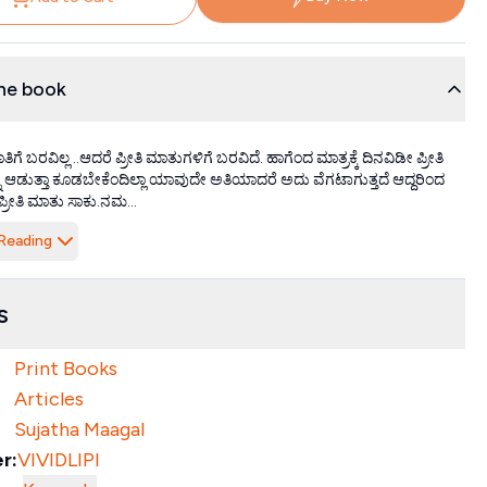
he book
ಮಾತಿಗೆ ಬರವಿಲ್ಲ ..ಆದರೆ ಪ್ರೀತಿ ಮಾತುಗಳಿಗೆ ಬರವಿದೆ. ಹಾಗೆಂದ ಮಾತ್ರಕ್ಕೆ ದಿನವಿಡೀ ಪ್ರೀತಿ
 ಆಡುತ್ತಾ ಕೂಡಬೇಕೆಂದಿಲ್ಲಾ ಯಾವುದೇ ಅತಿಯಾದರೆ ಅದು ವೆಗಟಾಗುತ್ತದೆ ಆದ್ದರಿಂದ
ಪ್ರೀತಿ ಮಾತು ಸಾಕು.ನಮ...
Reading
s
Print Books
Articles
Sujatha Maagal
r:
VIVIDLIPI