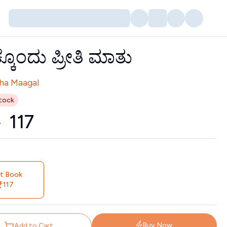
್ಕೊಂದು ಪ್ರೀತಿ ಮಾತು
tors
ha Maagal
tock
0
₹
117
nt Book
117
Buy Now
Add to Cart