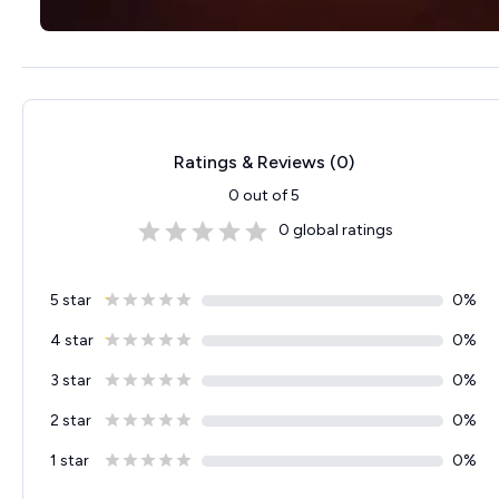
Ratings & Reviews (
0
)
0
out of 5
0
global ratings
5 star
0
%
4 star
0
%
3 star
0
%
2 star
0
%
1 star
0
%