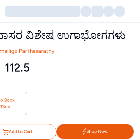
ದಾಸರ ವಿಶೇಷ ಉಗಾಭೋಗಗಳು
tors
mallige Parthasarathy
₹
112.5
io Book
112.5
Shop Now
Add to Cart