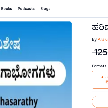
 Books
Podcasts
Blogs
ಹರಿ
Contribu
By
Aralu
₹
125
Price
Formats
Aud