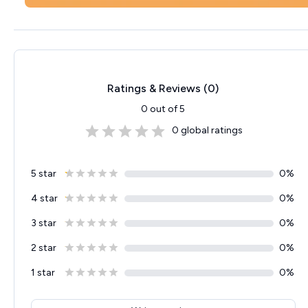
Ratings & Reviews (
0
)
0
out of 5
0
global ratings
5 star
0
%
4 star
0
%
3 star
0
%
2 star
0
%
1 star
0
%