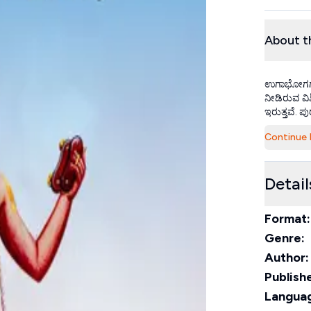
About t
ಉಗಾಭೋಗಗಳು 
ನೀಡಿರುವ ವಿ
ಇರುತ್ತವೆ. 
Continue 
Detail
Format:
Genre:
Author:
Publishe
Langua