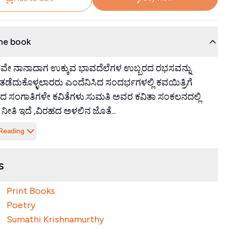
he book
ವೇ ನಾನಾದಾಗ ಉಕ್ಕುವ ಭಾವದೆಲೆಗಳ ಉಬ್ಬರದ ರಭಸವನ್ನು
ಡೆದುಕೊಳ್ಳಲಾರರು ಎಂದೆನಿಸಿದ ಸಂದರ್ಭಗಳಲ್ಲಿ ಕವಯಿತ್ರಿಗೆ
 ಸಂಗಾತಿಗಳೇ ಕವಿತೆಗಳು.ಸುಮತಿ ಅವರ ಕವಿತಾ ಸಂಕಲನದಲ್ಲಿ
ೆ, ನೀತಿ ಇದೆ ,ವಿರಹದ ಅಳಲಿನ ಜೊತೆ...
Reading
s
Print Books
Poetry
Sumathi Krishnamurthy