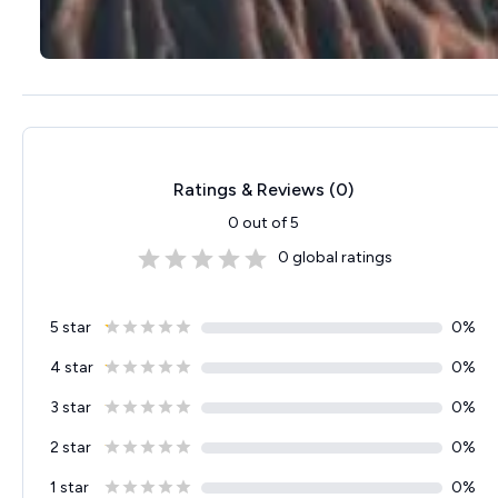
Ratings & Reviews (
0
)
0
out of 5
0
global ratings
5 star
0
%
4 star
0
%
3 star
0
%
2 star
0
%
1 star
0
%