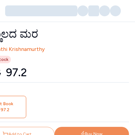
್ಣಾಲದ ಮರ
tors
thi Krishnamurthy
tock
8
₹
97.2
nt Book
97.2
Buy Now
Add to Cart