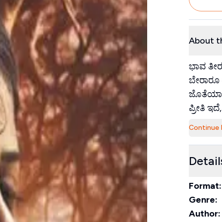
About t
ಭಾವ ತೀರ
ಬೇರಾರೂ ತ
ಜೊತೆಯಾದ
ಪ್ರೀತಿ ಇದ
Continue 
Detail
Format:
Genre:
Author: