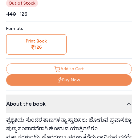
Out of Stock
Price
₹
140
₹
126
Formats
Print Book
126
Add to Cart
Buy Now
About the book
ಪ್ರಕೃತಿಯ ಸುಂದರ ತಾಣಗಳನ್ನಾ ಸ್ವಾದಿಸಲು ಹೋಗುವ ಪ್ರವಾಸಕ್ಕೂ
ಪುಣ್ಯ ಸಂಪಾದನೆಗಾಗಿ ಹೋಗುವ ಯಾತ್ರೆಗಳಿಗೂ
ವ್ಯತ್ಯಾಸಗಳುಂ‌‍ಟು. ಹೊರಗಣ್ಣು ಒಳಗಣ್ಣು ತೆರೆದು ಧ್ಯಾನಿಸುವ ಭಕ್ತರೇ