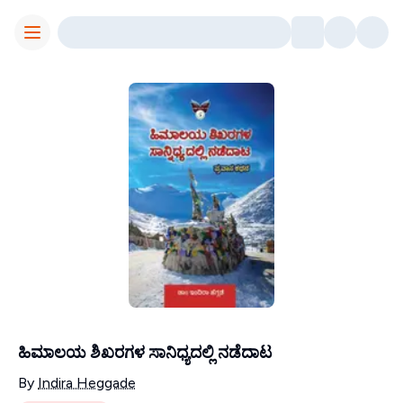
Toggle Menu
ಹಿಮಾಲಯ ಶಿಖರಗಳ ಸಾನಿಧ್ಯದಲ್ಲಿ ನಡೆದಾಟ
Contributors
By
Indira Heggade