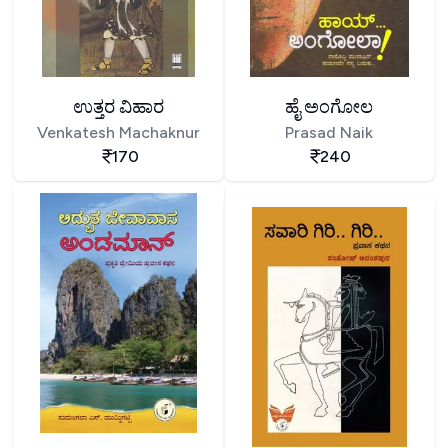
ಉತ್ತರ ವಿಹಾರ
ಹೈ ಅಂಗೋಲ
Venkatesh Machaknur
Prasad Naik
170
240