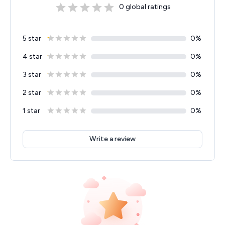
0
global ratings
5 star
0
%
4 star
0
%
3 star
0
%
2 star
0
%
1 star
0
%
Write a review