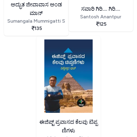
ಅದ್ಭುತ ಜೀವಾವಾಸ ಅಂಡ
ಸವಾರಿ ಗಿರಿ.... ಗಿರಿ....
ಮಾನ್
Santosh Anantpur
Sumangala Mummigatti S
125
135
ಈಜಿಪ್ಟ್ ಪ್ರವಾಸದ ಕೆಲವು ಟಿಪ್ಪ
ಣಿಗಳು