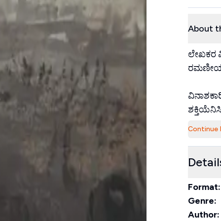
About t
ಲೇಖಕರ ಮಿ
ರಮಣೀಯವೋ
ವಿನಾಶಕಾರ
ಶಕ್ತಿಯೆನಿಸ
Continue 
Detail
Format:
Genre:
Author: