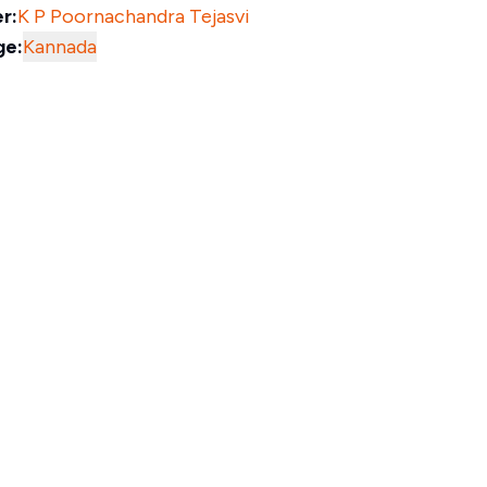
r:
K P Poornachandra Tejasvi
ge:
Kannada