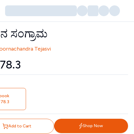
ನ ಸಂಗ್ರಾಮ
tors
oornachandra Tejasvi
78.3
book
78.3
Shop Now
Add to Cart