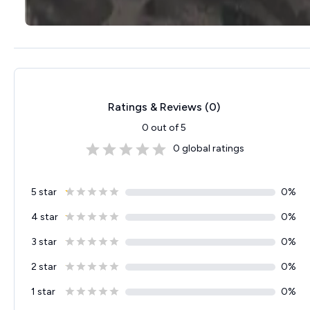
Ratings & Reviews (
0
)
0
out of 5
0
global ratings
5 star
0
%
4 star
0
%
3 star
0
%
2 star
0
%
1 star
0
%