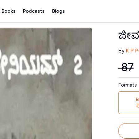
 Books
Podcasts
Blogs
ಜೀವ
Contribu
By
K P P
₹
87
₹
Price
Formats
E