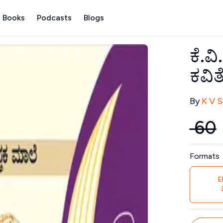
 Books
Podcasts
Blogs
ಕೆ.ವ
ಕವಿತ
Contribu
By
K V 
₹
60
Price
Formats
E