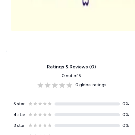
Ratings & Reviews (
0
)
0
out of 5
0
global ratings
5 star
0
%
4 star
0
%
3 star
0
%