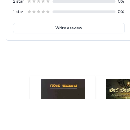
2 star
0
%
1 star
0
%
Write a review