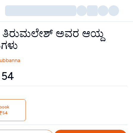
ಿ. ತಿರುಮಲೇಶ್ ಅವರ ಆಯ್ದ
ೆಗಳು
tors
Subbanna
₹
54
book
54