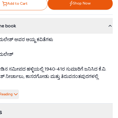
Shop Now
Add to Cart
he book
ಿರುಮಲೇಶ್ ಅವರ ಆಯ್ದ ಕವಿತೆಗಳು
ರುಮಲೇಶ್
ನ ಸಮೀಪದ ಹಳ್ಳಿಯಲ್ಲಿ 1940-41ರ ಸುಮಾರಿಗೆ ಜನಿಸಿದ ಕೆ.ವಿ.
ಶ್ ನೀರ್ಚಾಲು, ಕಾಸರಗೋಡು ಮತ್ತು ತಿರುವನಂತಪುರಗಳಲ್ಲಿ
Reading
s