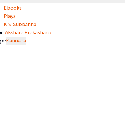
Ebooks
Plays
K V Subbanna
r:
Akshara Prakashana
ge:
Kannada