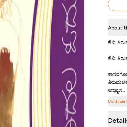
About t
ಕೆ.ವಿ. ತ
ಕೆ.ವಿ. ತಿ
ಕಾಸರಗೋಡಿ
ತಿರುಮಲೇ
ಅಭ್ಯಾಸ...
Continue 
Detail