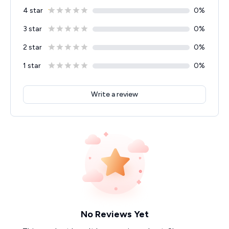
4 star
0
%
3 star
0
%
2 star
0
%
1 star
0
%
Write a review
No Reviews Yet