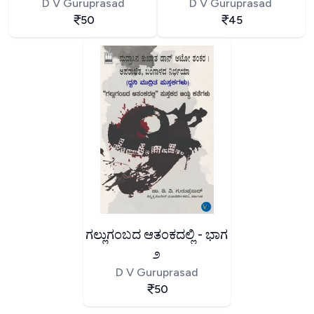
D V Guruprasad
D V Guruprasad
50
45
ಗಲ್ಲುಗಂಬದ ಆತಂಕದಲ್ಲಿ - ಭಾಗ
೨
D V Guruprasad
50