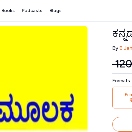
 Books
Podcasts
Blogs
ಕನ್ನ
Contribu
By
B Ja
₹
12
Price
Formats
Pri