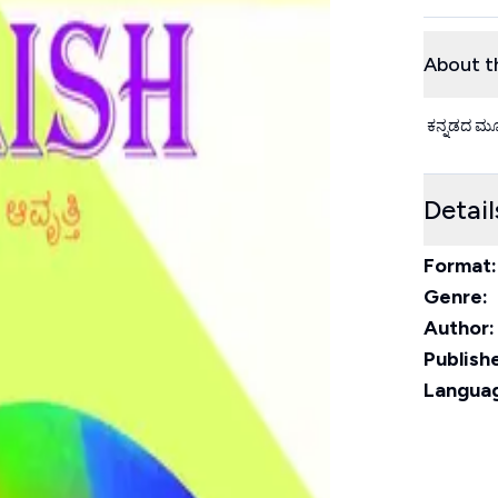
About t
ಕನ್ನಡದ ಮೂಲ
Detail
Format:
Genre:
Author:
Publishe
Langua