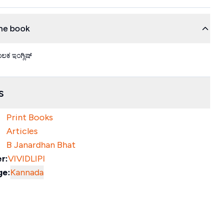
he book
ಕ ಇಂಗ್ಲಿಷ್
s
Print Books
Articles
B Janardhan Bhat
r:
VIVIDLIPI
ge:
Kannada