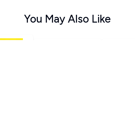
You May Also Like
ನೋಲೋಕ -೩
ಎಲ್ಲರಂಥವನಲ್ಲ ನನ್ನಪ್ಪ!
ಮಧುರವಾಗಲ
 ಗುಟ್ಟು
Guruprasad Kurtakoti
Girimane