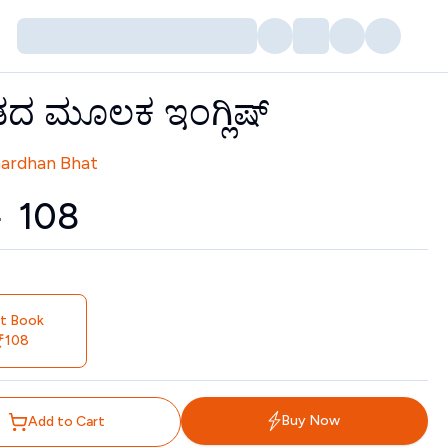
ಡದ ಮೂಲಕ ಇಂಗ್ಲಿಷ್
tors
nardhan Bhat
0
₹
108
nt Book
108
Buy Now
Add to Cart