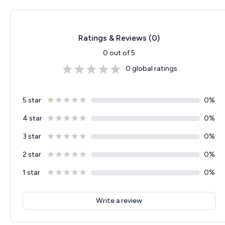
Ratings & Reviews (
0
)
0
out of 5
0
global ratings
5 star
0
%
4 star
0
%
3 star
0
%
2 star
0
%
1 star
0
%
Write a review