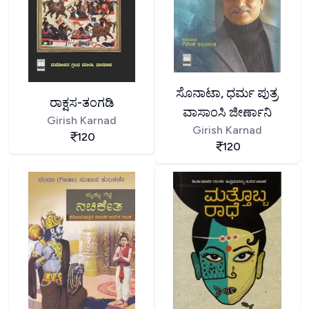
ಸೊನಾಟಾ, ಧರ್ಮ ಪುತ್ರ
ರಾಕ್ಷಸ-ತಂಗಡಿ
ವಾಸಾಂಸಿ ಜೀರ್ಣಾನಿ
Girish Karnad
Girish Karnad
120
120