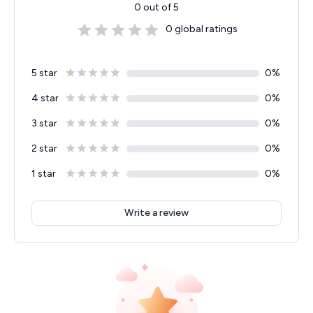
0
out of 5
0
global ratings
5 star
0
%
4 star
0
%
3 star
0
%
2 star
0
%
1 star
0
%
Write a review