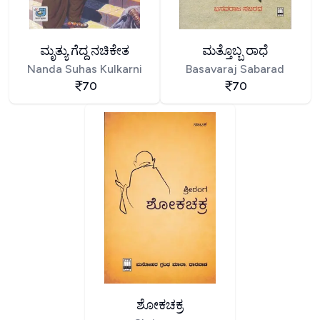
ಮೃತ್ಯು ಗೆದ್ದ ನಚಿಕೇತ
ಮತ್ತೊಬ್ಬ ರಾಧೆ
Nanda Suhas Kulkarni
Basavaraj Sabarad
70
70
ಶೋಕಚಕ್ರ