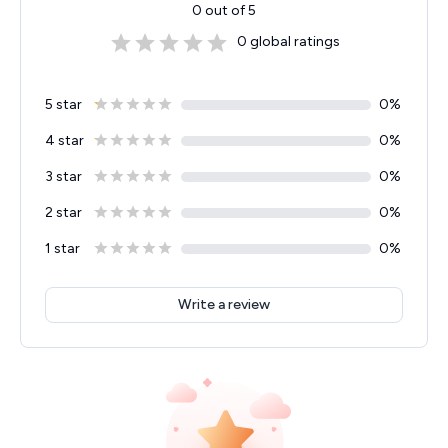
0
out of 5
0
global ratings
5 star
0
%
4 star
0
%
3 star
0
%
2 star
0
%
1 star
0
%
Write a review