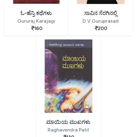
ಓ-ಹೆನ್ರಿ ಕಥೆಗಳು
ಸಾವಿನ ಸೆರಗಿನಲ್ಲಿ
Gururaj Karajagi
D V Guruprasad
160
200
ಮಾಯಿಯ ಮುಖಗಳು
Raghavendra Patil