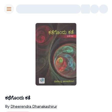
Toggle Menu
ಕಥೆಗೊಂದು ಕತೆ
Contributors
By
Dheerendra Dhanakashirur