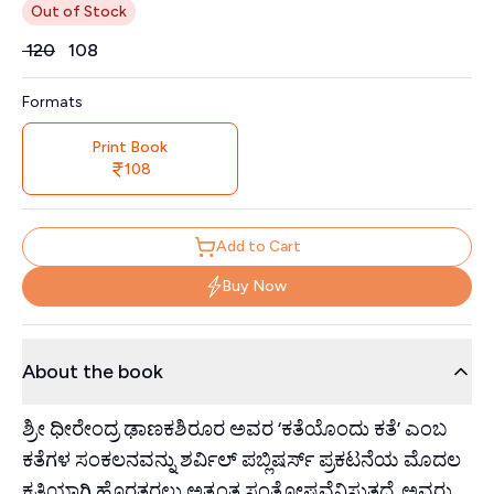
Out of Stock
Price
₹
120
₹
108
Formats
Print Book
108
Add to Cart
Buy Now
About the book
ಶ್ರೀ ಧೀರೇಂದ್ರ ಢಾಣಕಶಿರೂರ ಅವರ ‘ಕತೆಯೊಂದು ಕತೆ’ ಎಂಬ
ಕತೆಗಳ ಸಂಕಲನವನ್ನು ಶರ್ವಿಲ್ ಪಬ್ಲಿಷರ್ಸ್ ಪ್ರಕಟನೆಯ ಮೊದಲ
ಕೃತಿಯಾಗಿ ಹೊರತರಲು ಅತ್ಯಂತ ಸಂತೋಷವೆನಿಸುತ್ತದೆ. ಅವರು