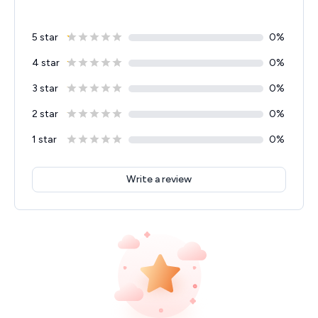
5 star
0
%
4 star
0
%
3 star
0
%
2 star
0
%
1 star
0
%
Write a review