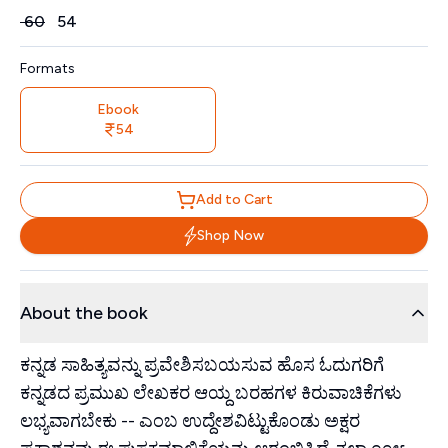
Price
₹
60
₹
54
Formats
Ebook
54
Add to Cart
Shop Now
About the book
ಕನ್ನಡ ಸಾಹಿತ್ಯವನ್ನು ಪ್ರವೇಶಿಸಬಯಸುವ ಹೊಸ ಓದುಗರಿಗೆ
ಕನ್ನಡದ ಪ್ರಮುಖ ಲೇಖಕರ ಆಯ್ದ ಬರಹಗಳ ಕಿರುವಾಚಿಕೆಗಳು
ಲಭ್ಯವಾಗಬೇಕು -- ಎಂಬ ಉದ್ದೇಶವಿಟ್ಟುಕೊಂಡು ಅಕ್ಷರ