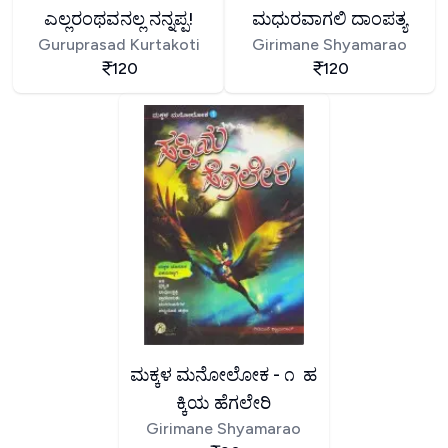
ಎಲ್ಲರಂಥವನಲ್ಲ ನನ್ನಪ್ಪ!
ಮಧುರವಾಗಲಿ ದಾಂಪತ್ಯ
Guruprasad Kurtakoti
Girimane Shyamarao
120
120
ಮಕ್ಕಳ ಮನೋಲೋಕ - ೧ ಹ
ಕ್ಕಿಯ ಹೆಗಲೇರಿ
Girimane Shyamarao