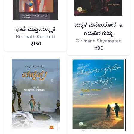
ಮಕ್ಕಳ ಮನೋಲೋಕ -೩
ಭಾಷೆ ಮತ್ತು ಸಂಸ್ಕೃತಿ
ಗೆಲುವಿನ ಗುಟ್ಟು
Kirtinath Kurtkoti
Girimane Shyamarao
150
90