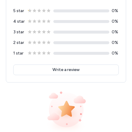
5 star
0
%
4 star
0
%
3 star
0
%
2 star
0
%
1 star
0
%
Write a review