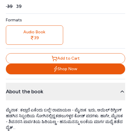
Price
₹
39
₹
39
Formats
Audio Book
39
Add to Cart
Shop Now
About the book
ಮೈನಾಕ : ಕಲ್ಲಾದೆ ಏಕೆಂದು ಬಲ್ಲೆ! ರಾಮಾಯಣ - ಮೈನಾಕ. ಇದು, ಆಯಿಲ್ ರಿಗ್ಗಿಂಗ್
ಹಡಗಿನ ಸಿಬ್ಬಂದಿಯ ಸೋಗಿನಲ್ಲಿದ್ದ ಕಡಲುಗಳ್ಳರ ಕೋಡ್ ಪದಗಳು. ಹಾಗೇ, ಮೈನಾಕ
- ಶಿವನರಸಿ ಪಾರ್ವತಿಯ ಹಿರಿಯಣ್ಣ - ಹನುಮನನ್ನು ಲಂಕೆಯ ಮಾರ್ಗ ಮಧ್ಯೆ ತಡೆದ
ದೈತ್...