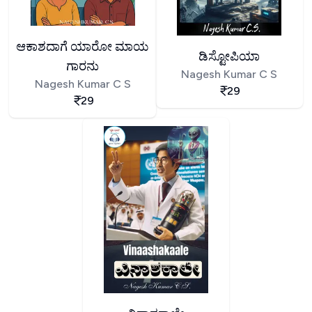
ಆಕಾಶದಾಗೆ ಯಾರೋ ಮಾಯ
ಡಿಸ್ಟೋಪಿಯಾ
ಗಾರನು
Nagesh Kumar C S
Nagesh Kumar C S
29
29