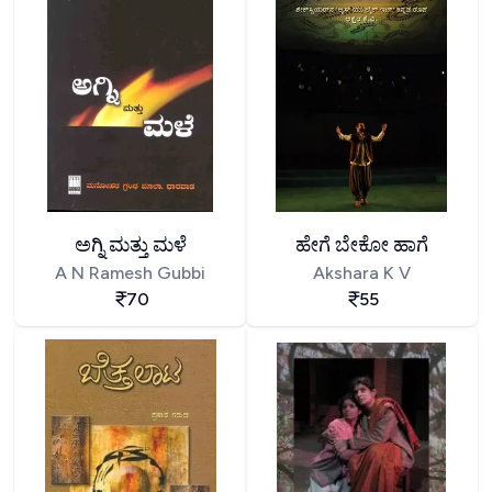
ಅಗ್ನಿ ಮತ್ತು ಮಳೆ
ಹೇಗೆ ಬೇಕೋ ಹಾಗೆ
A N Ramesh Gubbi
Akshara K V
70
55