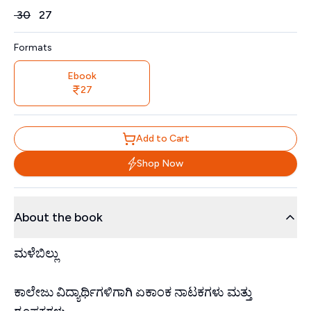
Price
₹
30
₹
27
Formats
Ebook
27
Add to Cart
Shop Now
About the book
ಮಳೆಬಿಲ್ಲು
ಕಾಲೇಜು ವಿದ್ಯಾರ್ಥಿಗಳಿಗಾಗಿ ಏಕಾಂಕ ನಾಟಕಗಳು ಮತ್ತು