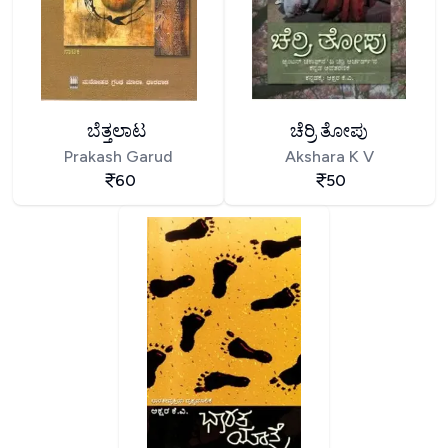
ಬೆತ್ತಲಾಟ
ಚೆರ್ರಿ ತೋಪು
Prakash Garud
Akshara K V
60
50