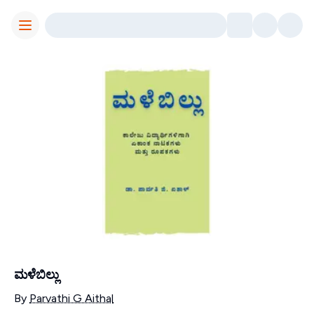
Toggle Menu
ಮಳೆಬಿಲ್ಲು
Contributors
By
Parvathi G Aithal