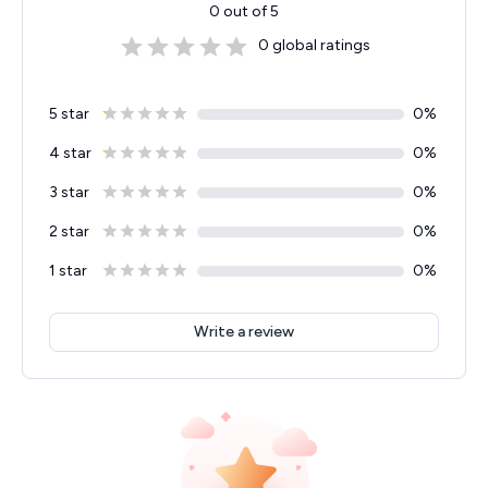
0
out of 5
0
global ratings
5 star
0
%
4 star
0
%
3 star
0
%
2 star
0
%
1 star
0
%
Write a review