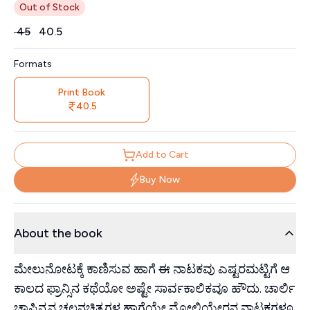
Out of Stock
Price
₹
45
₹
40.5
Formats
Print Book
40.5
Add to Cart
Buy Now
About the book
ಮೇಲುನೋಟಕ್ಕೆ ಕಾಣಿಸುವ ಹಾಗೆ ಈ ನಾಟಕವು ಎಷ್ಟರಮಟ್ಟಿಗೆ ಆ
ಕಾಲದ ಫ್ರಾನ್ಸಿನ ಕಥೆಯೋ ಅಷ್ಟೇ ಸಾರ್ವಕಾಲಿಕವೂ ಹೌದು. ಚಾರ್ಲಿ
ಚಾಪ್ಲಿನ್ನನ ಚಲನಚಿತ್ರಗಳ ಹಾಗೆಯೇ ಮೋಲಿಯೇರನ ನಾಟಕಗಳೂ