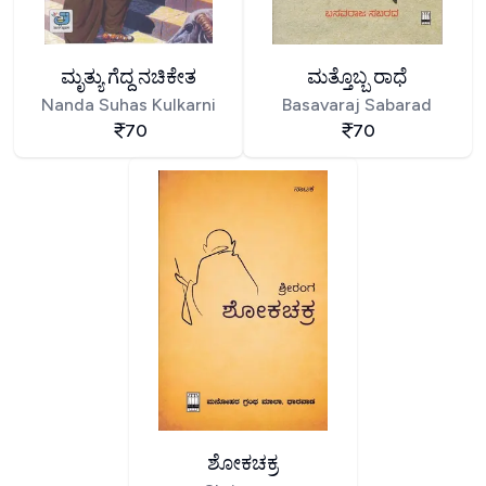
ಮೃತ್ಯು ಗೆದ್ದ ನಚಿಕೇತ
ಮತ್ತೊಬ್ಬ ರಾಧೆ
Nanda Suhas Kulkarni
Basavaraj Sabarad
70
70
ಶೋಕಚಕ್ರ