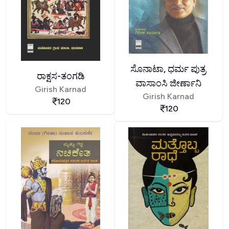
ಸೊನಾಟಾ, ಧರ್ಮ ಪುತ್ರ
ರಾಕ್ಷಸ-ತಂಗಡಿ
ವಾಸಾಂಸಿ ಜೀರ್ಣಾನಿ
Girish Karnad
Girish Karnad
120
120