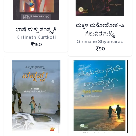
ಮಕ್ಕಳ ಮನೋಲೋಕ -೩
ಭಾಷೆ ಮತ್ತು ಸಂಸ್ಕೃತಿ
ಗೆಲುವಿನ ಗುಟ್ಟು
Kirtinath Kurtkoti
Girimane Shyamarao
150
90