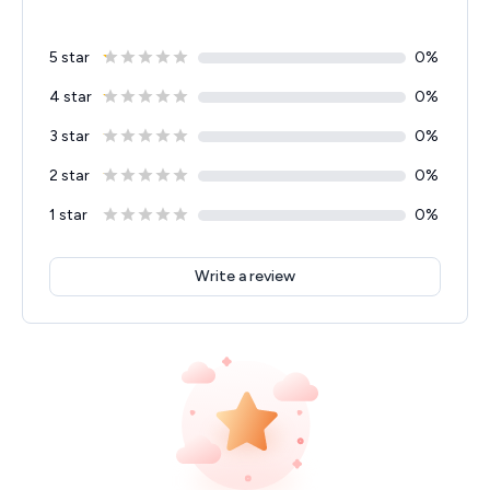
5 star
0
%
4 star
0
%
3 star
0
%
2 star
0
%
1 star
0
%
Write a review