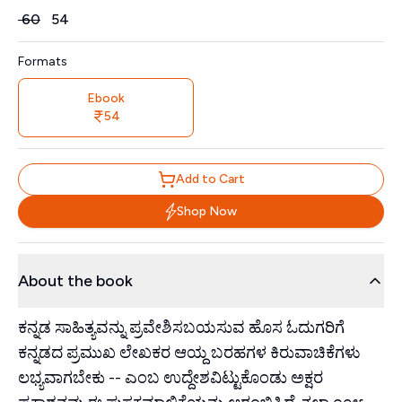
Price
₹
60
₹
54
Formats
Ebook
54
Add to Cart
Shop Now
About the book
ಕನ್ನಡ ಸಾಹಿತ್ಯವನ್ನು ಪ್ರವೇಶಿಸಬಯಸುವ ಹೊಸ ಓದುಗರಿಗೆ
ಕನ್ನಡದ ಪ್ರಮುಖ ಲೇಖಕರ ಆಯ್ದ ಬರಹಗಳ ಕಿರುವಾಚಿಕೆಗಳು
ಲಭ್ಯವಾಗಬೇಕು -- ಎಂಬ ಉದ್ದೇಶವಿಟ್ಟುಕೊಂಡು ಅಕ್ಷರ