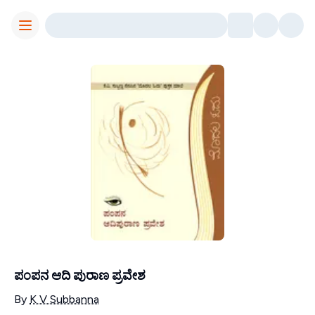
Toggle Menu
ಪಂಪನ ಆದಿ ಪುರಾಣ ಪ್ರವೇಶ
Contributors
By
K V Subbanna