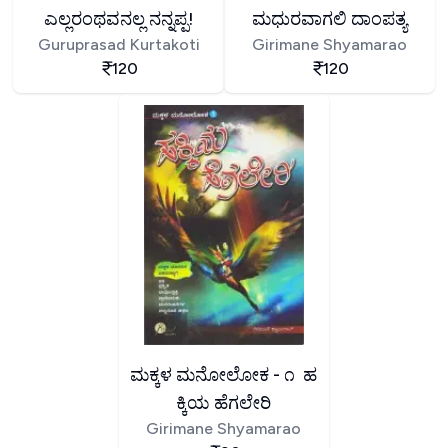
ಎಲ್ಲರಂಥವನಲ್ಲ ನನ್ನಪ್ಪ!
ಮಧುರವಾಗಲಿ ದಾಂಪತ್ಯ
Guruprasad Kurtakoti
Girimane Shyamarao
120
120
ಮಕ್ಕಳ ಮನೋಲೋಕ - ೧ ಹ
ಕ್ಕಿಯ ಹೆಗಲೇರಿ
Girimane Shyamarao