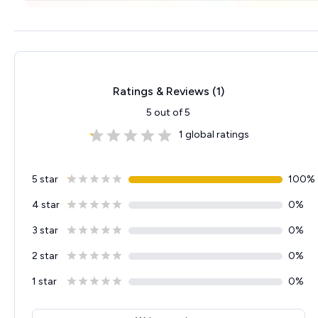
Ratings & Reviews (
1
)
5
out of 5
1
global ratings
5 star
100
%
4 star
0
%
3 star
0
%
2 star
0
%
1 star
0
%