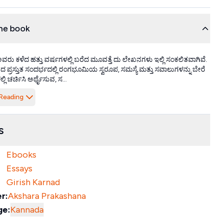
he book
ರ ಅವರು ಕಳೆದ ಹತ್ತು ವರ್ಷಗಳಲ್ಲಿ ಬರೆದ ಮೂವತ್ತೆ ದು ಲೇಖನಗಳು ಇಲ್ಲಿ ಸಂಕಲಿತವಾಗಿವೆ.
ಪ್ರಸ್ತುತ ಸಂದರ್ಭದಲ್ಲಿ ರಂಗಭೂಮಿಯ ಸ್ವರೂಪ, ಸಮಸ್ಯೆ ಮತ್ತು ಸವಾಲುಗಳನ್ನು ಬೇರೆ
್ಲಿ ಚರ್ಚಿಸಿ ಅರ್ಥೈಸುವ, ಸ...
Reading
s
Ebooks
Essays
Girish Karnad
r:
Akshara Prakashana
ge:
Kannada