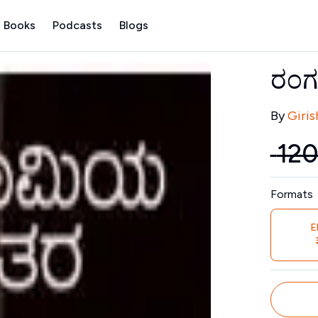
 Books
Podcasts
Blogs
ರಂ
Contribu
By
Giris
₹
12
Price
Formats
E