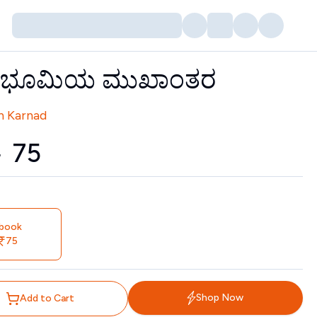
ಗಭೂಮಿಯ ಮುಖಾಂತರ
tors
h Karnad
0
₹
75
book
75
Shop Now
Add to Cart