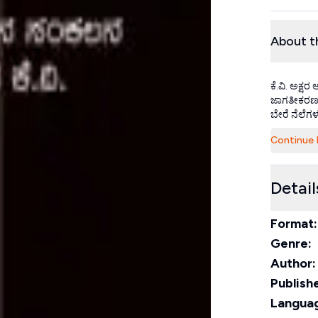
About t
ಕೆ.ವಿ. ಅಕ್ಷ
ಜಾಗತೀಕರಣದ 
ಬೇರೆ ನೆಲೆಗಳಲ
Continue 
Detail
Format:
Genre:
Author:
Publishe
Langua