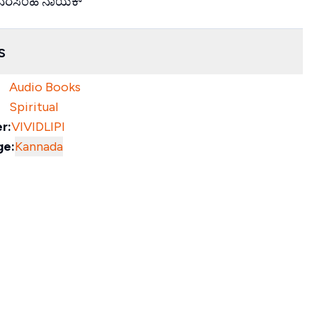
ು ನರಸಿಂಹ ನಾಯಕ್
s
Audio Books
Spiritual
r:
VIVIDLIPI
ge:
Kannada