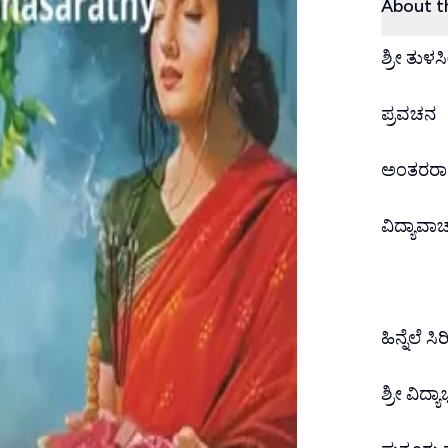
About t
ಶ್ರೀ ತುಳಸ
ಪ್ರವಚನ
ಅಂತರರಾಷ್
ವಿದ್ಯಾವಾಚ
ಹಿನ್ನೆಲೆ ಸಿ
ಶ್ರೀ ವಿದ್