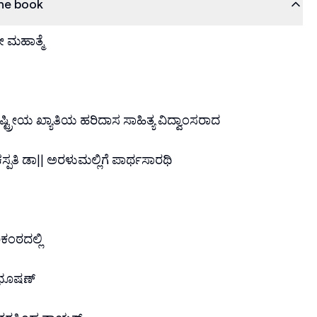
he book
ೀ ಮಹಾತ್ಮೆ
ಟ್ರೀಯ ಖ್ಯಾತಿಯ ಹರಿದಾಸ ಸಾಹಿತ್ಯ ವಿದ್ವಾಂಸರಾದ
ಸ್ಪತಿ ಡಾ|| ಅರಳುಮಲ್ಲಿಗೆ ಪಾರ್ಥಸಾರಥಿ
ರಿಕಂಠದಲ್ಲಿ
ಯಾಭೂಷಣ್