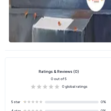
Ratings & Reviews (
0
)
0
out of 5
0
global ratings
5 star
0
%
4 star
0
%