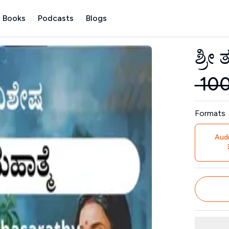
 Books
Podcasts
Blogs
ಶ್ರೀ
Contribu
₹
10
Price
Formats
Aud