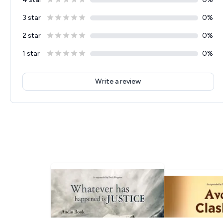
3 star
0
%
2 star
0
%
1 star
0
%
Write a review