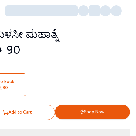
 ತುಳಸೀ ಮಹಾತ್ಮೆ
tors
0
₹
90
io Book
90
Shop Now
Add to Cart