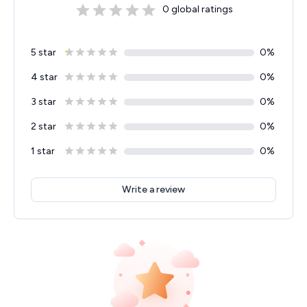
0
global ratings
5 star
0
%
4 star
0
%
3 star
0
%
2 star
0
%
1 star
0
%
Write a review