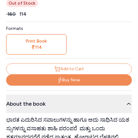
Out of Stock
Price
₹
160
₹
114
Formats
Print Book
114
Add to Cart
Buy Now
About the book
ಭಾರತ ಎದುರಿಸಿದ ಸವಾಲುಗಳನ್ನು ಹಾಗೂ ಅದು ಸಾಧಿಸಿದ ಯಶ
ಸ್ಸುಗಳನ್ನು ವಸಾಹತು ಶಾಹಿ ಪರಂಪರೆ ಮತ್ತು ಒಂದು
ಶತಮಾನದವರೆಗೆ ನಡೆದ ಸ್ವಾತಂತ್ರ್ಯ ಹೋರಾಟದ ಬೆಳಕಿನಲ್ಲಿ