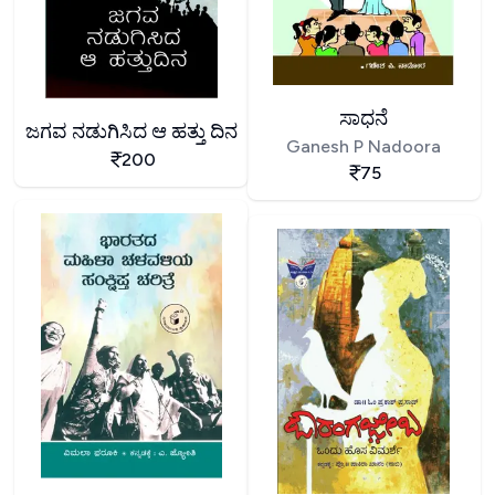
ಸಾಧನೆ
ಜಗವ ನಡುಗಿಸಿದ ಆ ಹತ್ತು ದಿನ
Ganesh P Nadoora
200
75