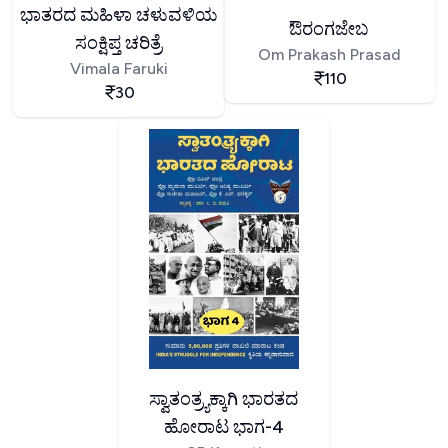
ಭಾತರದ ಮಹಿಳಾ ಚಳುವಳಿಯ
ಔರಂಗಜೇಬ
ಸಂಕ್ಷಿಪ್ತ ಚರಿತ್ರೆ
Om Prakash Prasad
Vimala Faruki
110
30
ಸ್ವಾತಂತ್ರ್ಯಕ್ಕಾಗಿ ಭಾರತದ
ಹೋರಾಟ ಭಾಗ-4