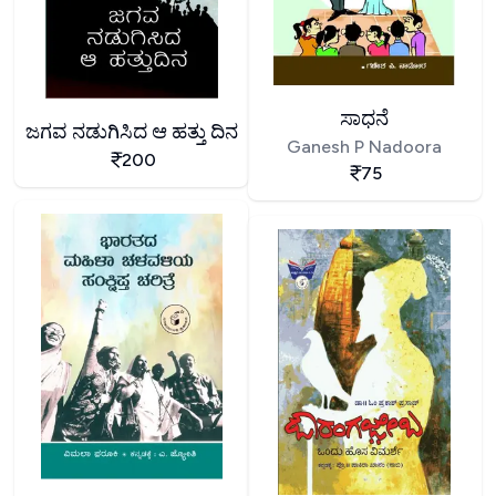
ಸಾಧನೆ
ಜಗವ ನಡುಗಿಸಿದ ಆ ಹತ್ತು ದಿನ
Ganesh P Nadoora
200
75