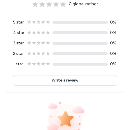
0
global ratings
5 star
0
%
4 star
0
%
3 star
0
%
2 star
0
%
1 star
0
%
Write a review