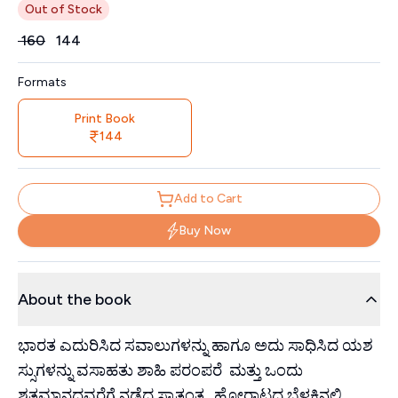
Out of Stock
Price
₹
160
₹
144
Formats
Print Book
144
Add to Cart
Buy Now
About the book
ಭಾರತ ಎದುರಿಸಿದ ಸವಾಲುಗಳನ್ನು ಹಾಗೂ ಅದು ಸಾಧಿಸಿದ ಯಶ
ಸ್ಸುಗಳನ್ನು ವಸಾಹತು ಶಾಹಿ ಪರಂಪರೆ ಮತ್ತು ಒಂದು
ಶತಮಾನದವರೆಗೆ ನಡೆದ ಸ್ವಾತಂತ್ರ್ಯ ಹೋರಾಟದ ಬೆಳಕಿನಲ್ಲಿ