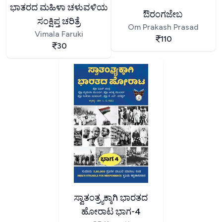
ಭಾತರದ ಮಹಿಳಾ ಚಳುವಳಿಯ
ಔರಂಗಜೇಬ
ಸಂಕ್ಷಿಪ್ತ ಚರಿತ್ರೆ
Om Prakash Prasad
Vimala Faruki
110
30
ಸ್ವಾತಂತ್ರ್ಯಕ್ಕಾಗಿ ಭಾರತದ
ಹೋರಾಟ ಭಾಗ-4