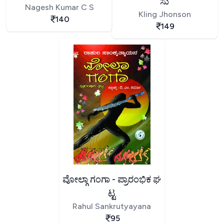
ಸು
Nagesh Kumar C S
Kling Jhonson
140
149
ವೋಲ್ಗಾ ಗಂಗಾ - ಪ್ರಾರಂಭಿಕ ಘ
ಟ್ಟ
Rahul Sankrutyayana
95