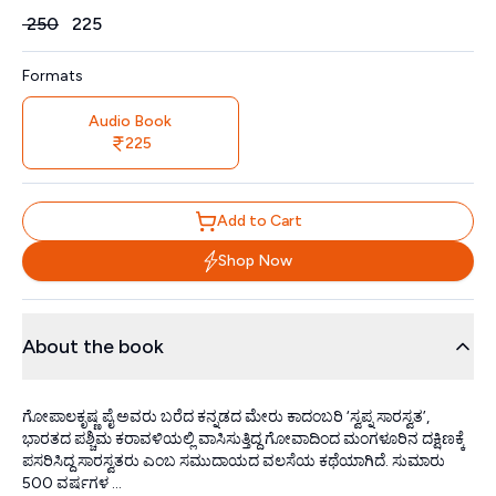
Price
₹
250
₹
225
Formats
Audio Book
225
Add to Cart
Shop Now
About the book
ಗೋಪಾಲಕೃಷ್ಣ ಪೈ ಅವರು ಬರೆದ ಕನ್ನಡದ ಮೇರು ಕಾದಂಬರಿ ‘ಸ್ವಪ್ನ ಸಾರಸ್ವತ’,
ಭಾರತದ ಪಶ್ಚಿಮ ಕರಾವಳಿಯಲ್ಲಿ ವಾಸಿಸುತ್ತಿದ್ದ ಗೋವಾದಿಂದ ಮಂಗಳೂರಿನ ದಕ್ಷಿಣಕ್ಕೆ
ಪಸರಿಸಿದ್ದ ಸಾರಸ್ವತರು ಎಂಬ ಸಮುದಾಯದ ವಲಸೆಯ ಕಥೆಯಾಗಿದೆ. ಸುಮಾರು
500 ವರ್ಷಗಳ ...