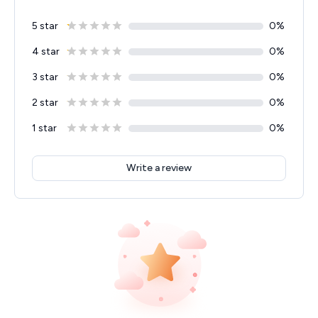
5 star
0
%
4 star
0
%
3 star
0
%
2 star
0
%
1 star
0
%
Write a review