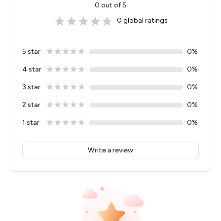
0
out of 5
0
global ratings
5 star
0
%
4 star
0
%
3 star
0
%
2 star
0
%
1 star
0
%
Write a review