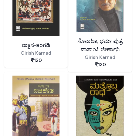
ಸೊನಾಟಾ, ಧರ್ಮ ಪುತ್ರ
ರಾಕ್ಷಸ-ತಂಗಡಿ
ವಾಸಾಂಸಿ ಜೀರ್ಣಾನಿ
Girish Karnad
Girish Karnad
120
120