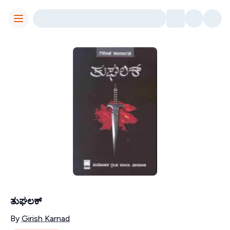
Toggle Menu
ತುಘಲಕ್
Contributors
By
Girish Karnad