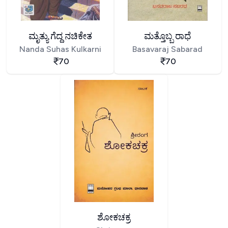
ಮೃತ್ಯು ಗೆದ್ದ ನಚಿಕೇತ
ಮತ್ತೊಬ್ಬ ರಾಧೆ
Nanda Suhas Kulkarni
Basavaraj Sabarad
70
70
ಶೋಕಚಕ್ರ