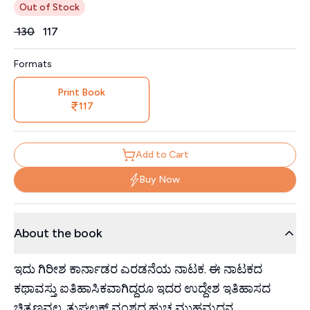
Out of Stock
Price
₹
130
₹
117
Formats
Print Book
117
Add to Cart
Buy Now
About the book
ಇದು ಗಿರೀಶ ಕಾರ್ನಾಡರ ಎರಡನೆಯ ನಾಟಕ. ಈ ನಾಟಕದ
ಕಥಾವಸ್ತು ಐತಿಹಾಸಿಕವಾಗಿದ್ದರೂ ಇದರ ಉದ್ದೇಶ ಇತಿಹಾಸದ
ಚಿತ್ರಣವಲ್ಲ. ತುಘಲಕ್ ವಂಶದ ಹುಚ್ಚ ಮುಹಮ್ಮದನ