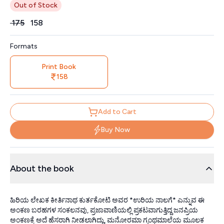
Out of Stock
Price
₹
175
₹
158
Formats
Print Book
158
Add to Cart
Buy Now
About the book
ಹಿರಿಯ ಲೇಖಕ ಕೀರ್ತಿನಾಥ ಕುರ್ತಕೋಟಿ ಅವರ *ಉರಿಯ ನಾಲಗೆ* ಎನ್ನುವ ಈ
ಅಂಕಣ ಬರಹಗಳ ಸಂಕಲನವು, ಪ್ರಜಾವಾಣಿಯಲ್ಲಿ ಪ್ರಕಟವಾಗುತ್ತಿದ್ದ ಜನಪ್ರಿಯ
ಅಂಕಣಕ್ಕೆ ಅದೆ ಹೆಸರಾಗಿ ನೀಡಲಾಗಿದ್ದು, ಮನೋರಮಾ ಗ್ರಂಥಮಾಲೆಯ ಮೂಲಕ