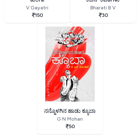
V Gayatri
Bharati B V
150
30
ನನ್ನೊಳಗಿನ ಹಾಡು ಕ್ಯೂಬಾ
G N Mohan
50