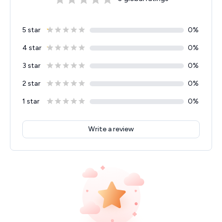
5 star
0
%
4 star
0
%
3 star
0
%
2 star
0
%
1 star
0
%
Write a review