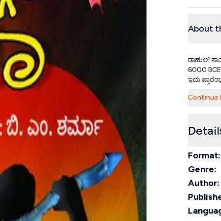
About t
ರಾಹುಲ್ ಸಾಂ
6000 BCE ನ
ಇದು ಪ್ರಾರಂಭ
Continue 
Detail
Format:
Genre:
Author:
Publishe
Langua