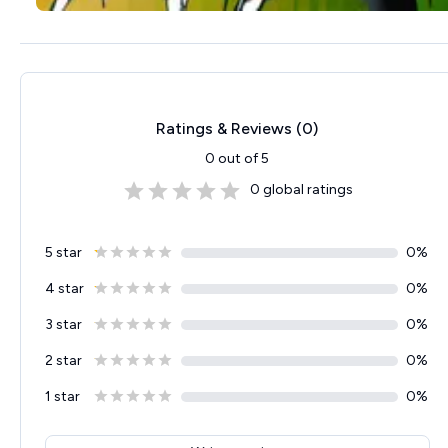
Ratings & Reviews (
0
)
0
out of 5
0
global ratings
5 star
0
%
4 star
0
%
3 star
0
%
2 star
0
%
1 star
0
%