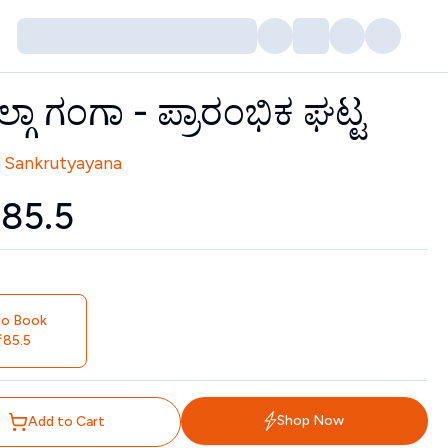
ಗಾ ಗಂಗಾ - ಪ್ರಾರಂಭಿಕ ಘಟ್ಟ
tors
l Sankrutyayana
₹
85.5
io Book
85.5
Shop Now
Add to Cart