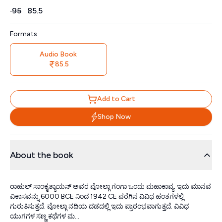
Price
₹
95
₹
85.5
Formats
Audio Book
85.5
Add to Cart
Shop Now
About the book
ರಾಹುಲ್ ಸಾಂಕೃತ್ಯಾಯನ್ ಅವರ ವೋಲ್ಗಾ ಗಂಗಾ ಒಂದು ಮಹಾಕಾವ್ಯ. ಇದು ಮಾನವ
ವಿಕಾಸವನ್ನು 6000 BCE ನಿಂದ 1942 CE ವರೆಗಿನ ವಿವಿಧ ಹಂತಗಳಲ್ಲಿ
ಗುರುತಿಸುತ್ತದೆ. ವೋಲ್ಗಾ ನದಿಯ ದಡದಲ್ಲಿ ಇದು ಪ್ರಾರಂಭವಾಗುತ್ತದೆ. ವಿವಿಧ
ಯುಗಗಳ ಸಣ್ಣ ಕಥೆಗಳ ಮ...