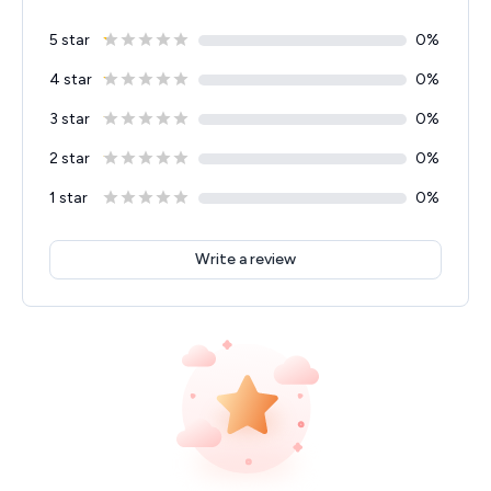
5 star
0
%
4 star
0
%
3 star
0
%
2 star
0
%
1 star
0
%
Write a review