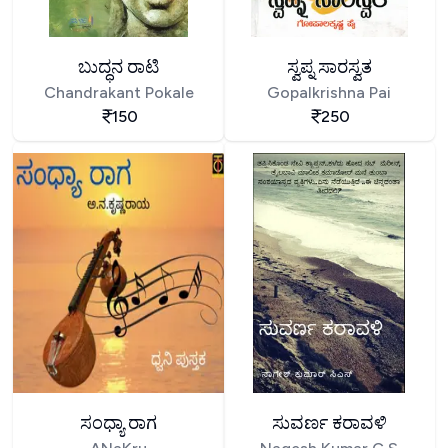
ಬುದ್ಧನ ರಾಟಿ
ಸ್ವಪ್ನ ಸಾರಸ್ವತ
Chandrakant Pokale
Gopalkrishna Pai
150
250
ಸಂಧ್ಯಾ ರಾಗ
ಸುವರ್ಣ ಕರಾವಳಿ