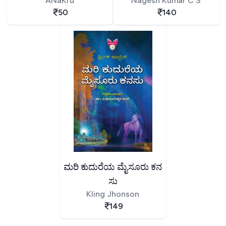
ANaKru
Nagesh Kumar C S
50
140
ಮರಿ ಕುದುರೆಯ ಮೈಸೂರು ಕನ
ಸು
Kling Jhonson
149