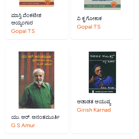
ಮಾಸ್ತಿ ವೆಂಕಟೇಶ
ವಿ ಕೃ ಗೋಕಾಕ
ಅಯ್ಯಂಗಾರ
Gopal TS
Gopal TS
ಆಡಾಡತ ಆಯುಷ್ಯ
Girish Karnad
ಯು. ಆರ್. ಅನಂತಮೂರ್ತಿ
G S Amur