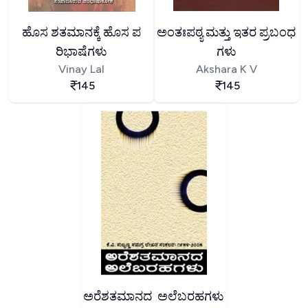
ಹೊಸ ಶತಮಾನಕ್ಕೆ ಹೊಸ ಪ
ಅಂತಃಪಠ್ಯ ಮತ್ತು ಇತರ ಪ್ರಬಂಧ
ರಿಭಾಷೆಗಳು
ಗಳು
Vinay Lal
Akshara K V
145
145
ಅರೆಶತಮಾನದ ಅಲೆಬರಹಗಳು