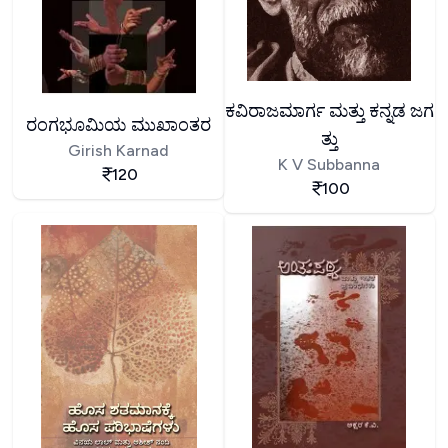
ಕವಿರಾಜಮಾರ್ಗ ಮತ್ತು ಕನ್ನಡ ಜಗ
ರಂಗಭೂಮಿಯ ಮುಖಾಂತರ
ತ್ತು
Girish Karnad
K V Subbanna
120
100