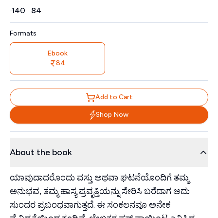
Price
₹
140
₹
84
Formats
Ebook
84
Add to Cart
Shop Now
About the book
ಯಾವುದಾದರೊಂದು ವಸ್ತು ಅಥವಾ ಘಟನೆಯೊಂದಿಗೆ ತಮ್ಮ
ಅನುಭವ, ತಮ್ಮ ಹಾಸ್ಯ ಪ್ರವೃತ್ತಿಯನ್ನು ಸೇರಿಸಿ ಬರೆದಾಗ ಅದು
ಸುಂದರ ಪ್ರಬಂಧವಾಗುತ್ತದೆ. ಈ ಸಂಕಲನವೂ ಅನೇಕ