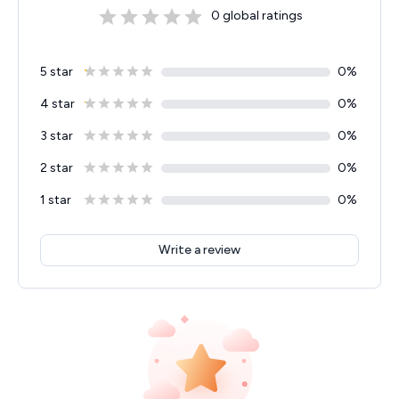
0
global ratings
5 star
0
%
4 star
0
%
3 star
0
%
2 star
0
%
1 star
0
%
Write a review