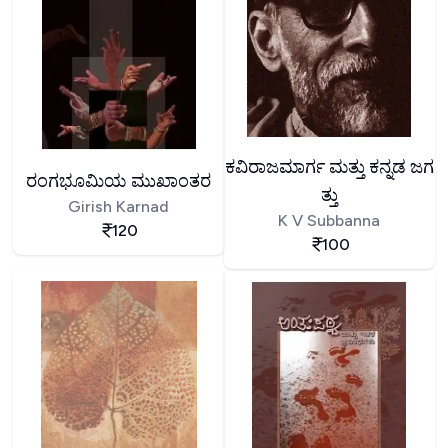
ಕವಿರಾಜಮಾರ್ಗ ಮತ್ತು ಕನ್ನಡ ಜಗ
ರಂಗಭೂಮಿಯ ಮುಖಾಂತರ
ತ್ತು
Girish Karnad
K V Subbanna
120
100