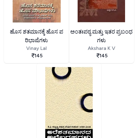
ಹೊಸ ಶತಮಾನಕ್ಕೆ ಹೊಸ ಪ
ಅಂತಃಪಠ್ಯ ಮತ್ತು ಇತರ ಪ್ರಬಂಧ
ರಿಭಾಷೆಗಳು
ಗಳು
Vinay Lal
Akshara K V
145
145