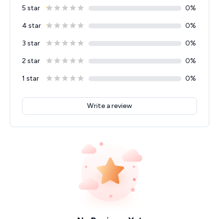
5 star
0
%
4 star
0
%
3 star
0
%
2 star
0
%
1 star
0
%
Write a review