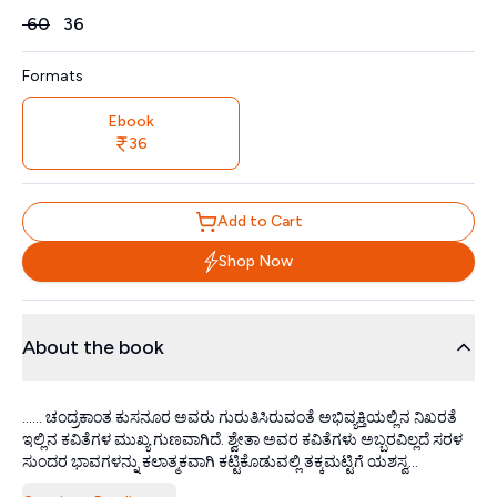
Price
₹
60
₹
36
Formats
Ebook
36
Add to Cart
Shop Now
About the book
...... ಚಂದ್ರಕಾಂತ ಕುಸನೂರ ಅವರು ಗುರುತಿಸಿರುವಂತೆ ಅಭಿವ್ಯಕ್ತಿಯಲ್ಲಿನ ನಿಖರತೆ
ಇಲ್ಲಿನ ಕವಿತೆಗಳ ಮುಖ್ಯ ಗುಣವಾಗಿದೆ. ಶ್ವೇತಾ ಅವರ ಕವಿತೆಗಳು ಅಬ್ಬರವಿಲ್ಲದೆ ಸರಳ
ಸುಂದರ ಭಾವಗಳನ್ನು ಕಲಾತ್ಮಕವಾಗಿ ಕಟ್ಟಿಕೊಡುವಲ್ಲಿ ತಕ್ಕಮಟ್ಟಿಗೆ ಯಶಸ್ವ...