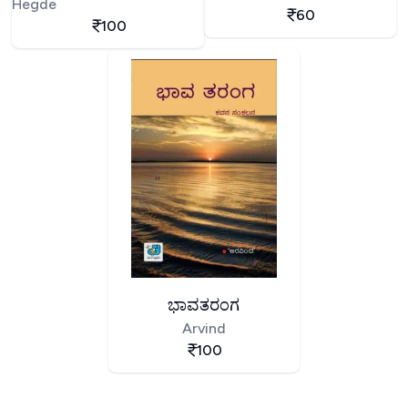
Hegde
60
100
ಭಾವತರಂಗ
Arvind
100