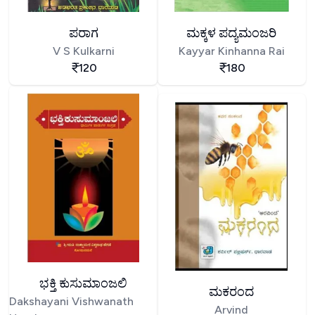
ಪರಾಗ
ಮಕ್ಕಳ ಪದ್ಯಮಂಜರಿ
V S Kulkarni
Kayyar Kinhanna Rai
120
180
ಭಕ್ತಿ ಕುಸುಮಾಂಜಲಿ
ಮಕರಂದ
Dakshayani Vishwanath
Arvind