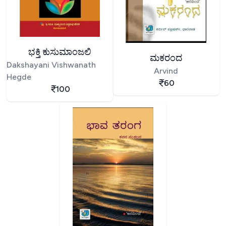
ಭಕ್ತಿ ಕುಸುಮಾಂಜಲಿ
ಮಕರಂದ
Dakshayani Vishwanath
Arvind
Hegde
60
100