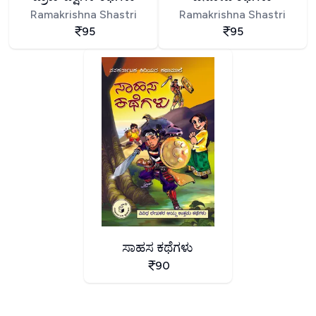
Ramakrishna Shastri
Ramakrishna Shastri
95
95
ಸಾಹಸ ಕಥೆಗಳು
90