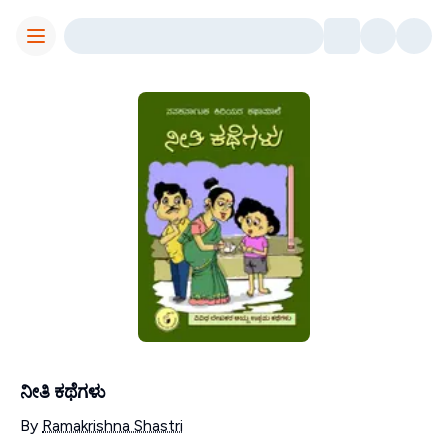
Toggle Menu
ನೀತಿ ಕಥೆಗಳು
Contributors
By
Ramakrishna Shastri