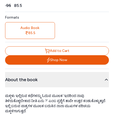
Price
₹
95
₹
85.5
Formats
Audio Book
85.5
Add to Cart
Shop Now
About the book
ಮಕ್ಕಳು ಇಲ್ಲಿರುವ ಕಥೆಗಳನ್ನು ಓದುವ ಮೂಲಕ ‘ಇದರಿಂದ ನಾವು
ತಿಳಿದುಕೊಳ್ಳಬೇಕಾದ ನೀತಿ ಏನು ?’ ಎಂಬ ಪ್ರಶ್ನೆಗೆ ತಾವೇ ಉತ್ತರ ಕಂಡುಕೊಳ್ಳುತ್ತಾರೆ.
ಇಲ್ಲಿ ಬರುವ ಪಾತ್ರಗಳ ಮೂಲಕ ಬದುಕಿನ ನಾನಾ ಮುಖಗಳ ಪರಿಚಯ
ಮಕ್ಕಳಿಗಾಗುತ್ತದೆ.