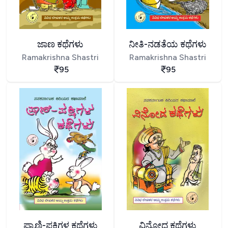
ಜಾಣ ಕಥೆಗಳು
ನೀತಿ-ನಡತೆಯ ಕಥೆಗಳು
Ramakrishna Shastri
Ramakrishna Shastri
95
95
ಪ್ರಾಣಿ-ಪಕ್ಷಿಗಳ ಕಥೆಗಳು
ವಿನೋದ ಕಥೆಗಳು