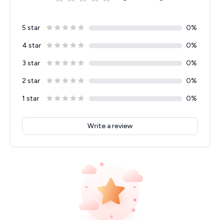
5 star
0
%
4 star
0
%
3 star
0
%
2 star
0
%
1 star
0
%
Write a review