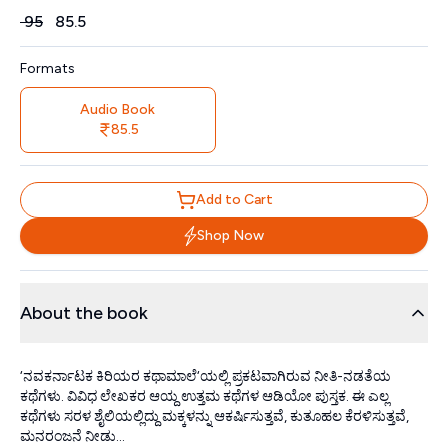
Price
₹
95
₹
85.5
Formats
Audio Book
85.5
Add to Cart
Shop Now
About the book
‘ನವಕರ್ನಾಟಕ ಕಿರಿಯರ ಕಥಾಮಾಲೆ‘ಯಲ್ಲಿ ಪ್ರಕಟವಾಗಿರುವ ನೀತಿ-ನಡತೆಯ
ಕಥೆಗಳು. ವಿವಿಧ ಲೇಖಕರ ಆಯ್ದ ಉತ್ತಮ ಕಥೆಗಳ ಆಡಿಯೋ ಪುಸ್ತಕ. ಈ ಎಲ್ಲ
ಕಥೆಗಳು ಸರಳ ಶೈಲಿಯಲ್ಲಿದ್ದು ಮಕ್ಕಳನ್ನು ಆಕರ್ಷಿಸುತ್ತವೆ, ಕುತೂಹಲ ಕೆರಳಿಸುತ್ತವೆ,
ಮನರಂಜನೆ ನೀಡು...