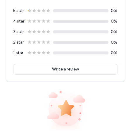
5 star
0
%
4 star
0
%
3 star
0
%
2 star
0
%
1 star
0
%
Write a review