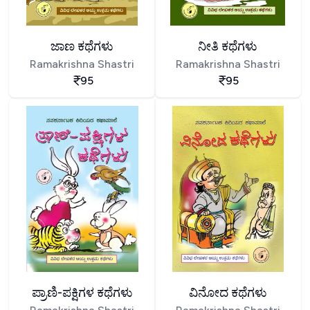
ಜಾಣ ಕಥೆಗಳು
ನೀತಿ ಕಥೆಗಳು
Ramakrishna Shastri
Ramakrishna Shastri
95
95
ಪ್ರಾಣಿ-ಪಕ್ಷಿಗಳ ಕಥೆಗಳು
ವಿನೋದ ಕಥೆಗಳು