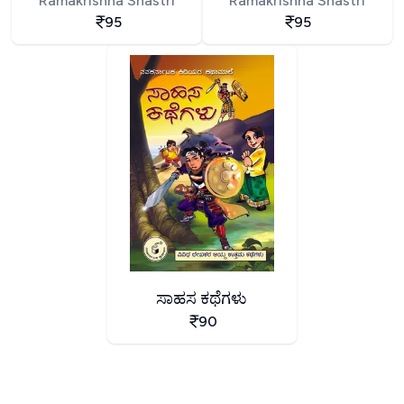
Ramakrishna Shastri
Ramakrishna Shastri
95
95
ಸಾಹಸ ಕಥೆಗಳು
90