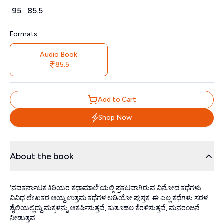
Price
₹
95
₹
85.5
Formats
Audio Book
85.5
Add to Cart
Shop Now
About the book
‘ನವಕರ್ನಾಟಕ ಕಿರಿಯರ ಕಥಾಮಾಲೆ‘ಯಲ್ಲಿ ಪ್ರಕಟವಾಗಿರುವ ವಿನೋದ ಕಥೆಗಳು .
ವಿವಿಧ ಲೇಖಕರ ಆಯ್ದ ಉತ್ತಮ ಕಥೆಗಳ ಆಡಿಯೋ ಪುಸ್ತಕ. ಈ ಎಲ್ಲ ಕಥೆಗಳು ಸರಳ
ಶೈಲಿಯಲ್ಲಿದ್ದು ಮಕ್ಕಳನ್ನು ಆಕರ್ಷಿಸುತ್ತವೆ, ಕುತೂಹಲ ಕೆರಳಿಸುತ್ತವೆ, ಮನರಂಜನೆ
ನೀಡುತ್ತವ...