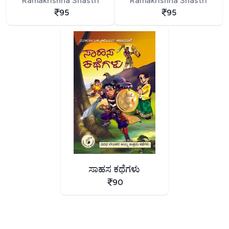
Ramakrishna Shastri
Ramakrishna Shastri
95
95
ಸಾಹಸ ಕಥೆಗಳು
90