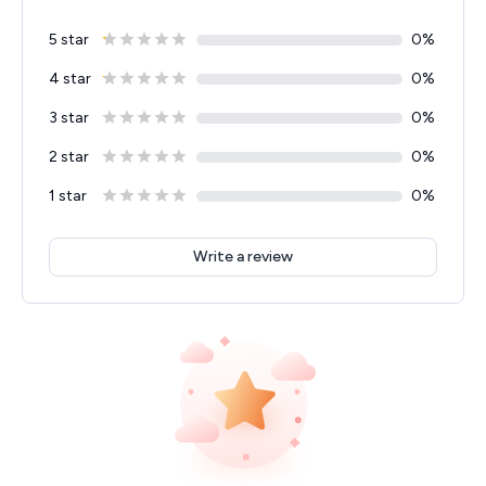
5 star
0
%
4 star
0
%
3 star
0
%
2 star
0
%
1 star
0
%
Write a review