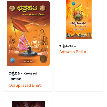
ಕನ್ನಡೋತ್ಸವ
Satyesh Bellur
ಛತ್ರಪತಿ - Revised
Edition
Guruprasad Bhat